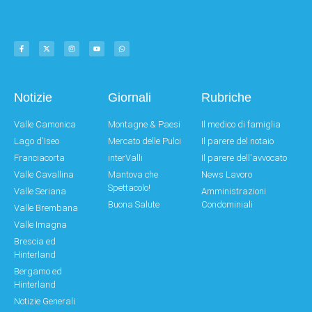
Notizie
Giornali
Rubriche
Valle Camonica
Montagne & Paesi
Il medico di famiglia
Lago d'Iseo
Mercato delle Pulci
Il parere del notaio
Franciacorta
interValli
Il parere dell'avvocato
Valle Cavallina
Mantova che
News Lavoro
Spettacolo!
Valle Seriana
Amministrazioni
Buona Salute
Condominiali
Valle Brembana
Valle Imagna
Brescia ed
Hinterland
Bergamo ed
Hinterland
Notizie Generali