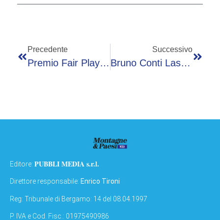
Precedente
Successivo
Premio Fair Play Menarini, Al Via La 30/a Edizione
Bruno Conti Lascia La Roma A 71 Anni: “Tutto Ha Un Inizio E Una Fine, Ora Voglio Godermi La Mia Famiglia”
PUBBLI MEDIA s.r.l.
Editore:
Direttore responsabile:
Enrico Tironi
Reg: Tribunale di Bergamo: 14 del 08.04.1997
P. IVA e Cod. Fisc.: 01975490986