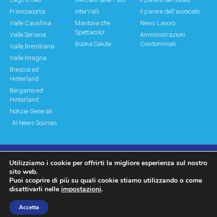
Franciacorta
interValli
Il parere dell'avvocato
Valle Cavallina
Mantova che
News Lavoro
Spettacolo!
Valle Seriana
Amministrazioni
Buona Salute
Condominiali
Valle Brembana
Valle Imagna
Brescia ed
Hinterland
Bergamo ed
Hinterland
Notizie Generali
AI News Sources
Utilizziamo i cookie per offrirti la migliore esperienza sul nostro
© Copyright 2011 – 2026 Montagne & Paesi
sito web.
Puoi scoprire di più su quali cookie stiamo utilizzando o come
Log In|Log Out
Privacy Policy
disattivarli nelle
impostazioni
.
made by moonbat
Accetta