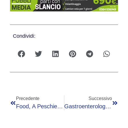
Condividi:
Precedente
Successivo
Food, A Peschiera Del Garda Torna ‘America Buys Italian 2025’
Gastroenterologo Fantini: “Mici Hanno Impatto Fisico Ma Anche Peso Psicologico E Sociale”