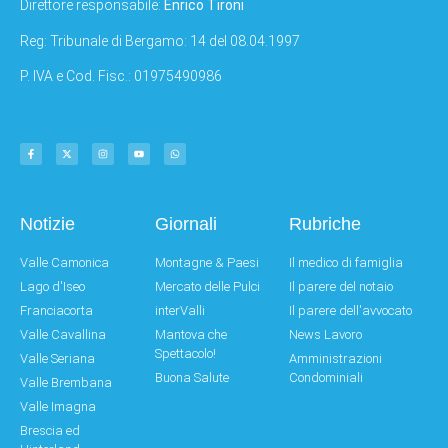
Direttore responsabile:
Enrico Tironi
Reg: Tribunale di Bergamo: 14 del 08.04.1997
P. IVA e Cod. Fisc.: 01975490986
Notizie
Giornali
Rubriche
Valle Camonica
Montagne & Paesi
Il medico di famiglia
Lago d'Iseo
Mercato delle Pulci
Il parere del notaio
Franciacorta
interValli
Il parere dell'avvocato
Valle Cavallina
Mantova che
News Lavoro
Spettacolo!
Valle Seriana
Amministrazioni
Buona Salute
Condominiali
Valle Brembana
Valle Imagna
Brescia ed