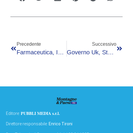
Precedente
Successivo
Farmaceutica, Innocenti (Chiesi): “Aria Pulita E Prevenzione, Dai Giovani Passa Il Futuro”
Governo Uk, Starmer Sempre Più In Crisi: Streeting In Campo, Burnham Attende Il Via Libera
PUBBLI MEDIA s.r.l.
Editore:
Direttore responsabile:
Enrico Tironi