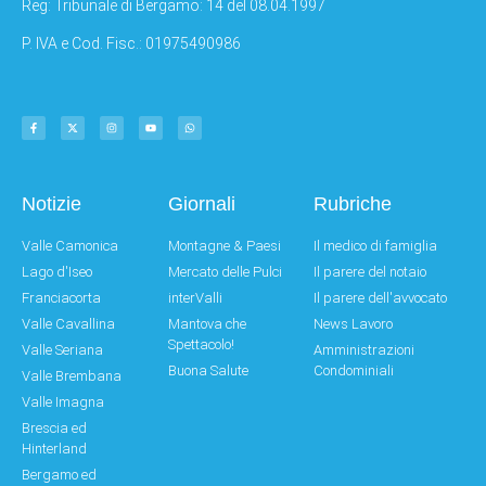
Reg: Tribunale di Bergamo: 14 del 08.04.1997
P. IVA e Cod. Fisc.: 01975490986
Notizie
Giornali
Rubriche
Valle Camonica
Montagne & Paesi
Il medico di famiglia
Lago d'Iseo
Mercato delle Pulci
Il parere del notaio
Franciacorta
interValli
Il parere dell'avvocato
Valle Cavallina
Mantova che
News Lavoro
Spettacolo!
Valle Seriana
Amministrazioni
Buona Salute
Condominiali
Valle Brembana
Valle Imagna
Brescia ed
Hinterland
Bergamo ed