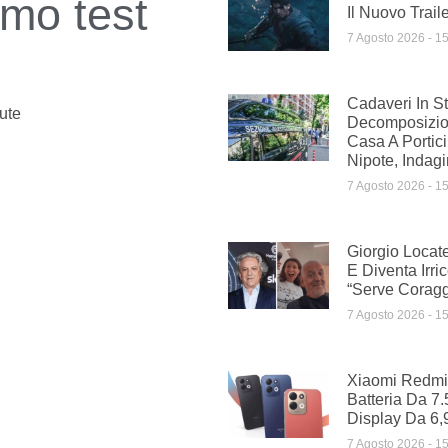
imo test
Il Nuovo Trail
7 Agosto 2026
15
Cadaveri In St
ute
Decomposizion
Casa A Portic
Nipote, Indagi
7 Agosto 2026
15
Giorgio Locat
E Diventa Irri
“Serve Coragg
7 Agosto 2026
15
Xiaomi Redmi 
Batteria Da 7
Display Da 6,9
7 Agosto 2026
15