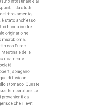
essuto intestinale e al
ponibili da studi
del ritrovamento,
1, è stato anch'esso
tori hanno inoltre
e originario nel
to microbioma,
otto con Eurac
intestinale delle
ano raramente
società
coperti, spiegano i
cqua di fusione
dello stomaco. Queste
asse temperature. Le
i provenienti da
isce che i lieviti