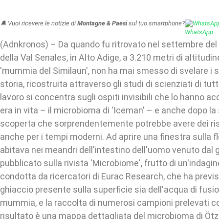
🔔 Vuoi ricevere le notizie di
Montagne & Paesi
sul tuo smartphone?
WhatsAp
(Adnkronos) – Da quando fu ritrovato nel settembre del 
della Val Senales, in Alto Adige, a 3.210 metri di altitudin
'mummia del Similaun', non ha mai smesso di svelare i su
storia, ricostruita attraverso gli studi di scienziati di tut
lavoro si concentra sugli ospiti invisibili che lo hann
era in vita – il microbioma di 'Iceman' – e anche dopo l
scoperta che sorprendentemente potrebbe avere dei risv
anche per i tempi moderni. Ad aprire una finestra sulla f
abitava nei meandri dell'intestino dell'uomo venuto dal 
pubblicato sulla rivista 'Microbiome', frutto di un'indagi
condotta da ricercatori di Eurac Research, che ha previsto
ghiaccio presente sulla superficie sia dell'acqua di fusio
mummia, e la raccolta di numerosi campioni prelevati co
risultato è una mappa dettagliata del microbioma di Ötzi