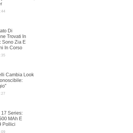
er
:44
ato Di
e Trovati In
i: Sono Zia E
ni In Corso
:35
elli Cambia Look
conoscibile:
io”
:27
17 Series:
.500 MAh E
 Pollici
:09