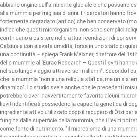
abbiano origine dall'ambiente glaciale e che possano es
alla mummia per migliaia di anni. I ricercatori hanno tro
fortemente degradato (antico) che ben conservato (mo
indica che questi microrganismi non sono semplici reliq
continuano a esistere nelle attuali condizioni di conserv
Celsius e con elevata umidità, forse in uno stato di qu
una continuità – spiega Frank Maixner, direttore dell'Isti
delle mummie all'Eurac Research – Questi lieviti hann
nel suo lungo viaggio attraverso i millenni". Secondo l'e
che la mummia "non è una reliquia statica, ma un siste
dinamico". Lo studio svela anche che le precedenti mis
potrebbero aver inavvertitamente favorito alcuni micror
lieviti identificati possiedono la capacità genetica di deg
ingrediente attivo utilizzato dopo il recupero di Ötzi per 
fungina dalla superficie della mummia, che i lieviti potre
come fonte di nutrimento. "Il microbioma di una mummi
il microbiologo e autore principale dello studio Mohame