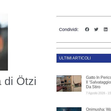
Condividi:
ULTIMI ARTICOLI
 di Ötzi
Gatto In Peric
Il ‘salvatagg
Da Stiro
7 Agosto 2026
15
Onimusha: Wa