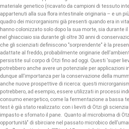
materiale genetico (ricavato da campioni di tessuto inte
appartenuti alla sua flora intestinale originaria – e un p
quadro dei microrganismi già presenti quando era in vita e
hanno colonizzato solo dopo la sua morte, sia durante il
nel ghiacciaio sia durante gli oltre 30 anni di conserva
che gli scienziati definiscono "sorprendente" è la presenz
adattate al freddo, probabilmente originarie dell'ambien
persistite sul corpo di Ötzi fino ad oggi. Questi 'super lievi
potrebbero anche avere un potenziale per applicazioni ind
dunque all'importanza per la conservazione della mummia
anche nuove prospettive di ricerca: questi microrganism
potrebbero, ad esempio, essere utilizzati in processi ind
consumo energetico, come la fermentazione a bassa t
test è già stato realizzato: con i lieviti di Ötzi gli scien
impasto e sfornato il pane. Quanto al microbioma di Ötzi
opportunità" di sbirciare nel passato microbico dell'uma