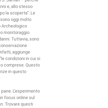
ni e, allo stesso
po la scoperta". Le
"sono oggi molto
eo Archeologico
ento monitoraggio
anni. Tuttavia, sono
 conservazione
infatti, aggiunge
e condizioni in cui si
tto comprese. Questo
enze in questo
il pane. L'esperimento
un focus online sul
n. Trovare questi