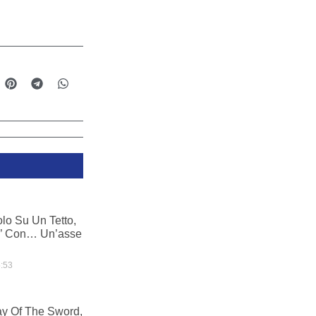
olo Su Un Tetto,
io’ Con… Un’asse
:53
y Of The Sword,