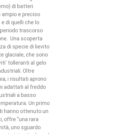
rno) di batteri
iù ampio e preciso
 di quelli che lo
 periodo trascorso
zione. Una scoperta
a di specie di lievito
te glaciale, che sono
ti' tolleranti al gelo
ustriali. Oltre
, i risultati aprono
i adattati al freddo
ustriali a basso
emperatura. Un primo
ziati hanno ottenuto un
, offre "una rara
nità, uno sguardo