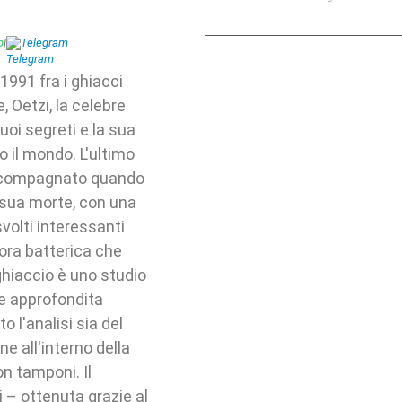
p
|
Telegram
1991 fra i ghiacci
e, Oetzi, la celebre
oi segreti e la sua
to il mondo. L'ultimo
o accompagnato quando
a sua morte, con una
olti interessanti
lora batterica che
ghiaccio è uno studio
ne approfondita
 l'analisi sia del
ne all'interno della
n tamponi. Il
 – ottenuta grazie al