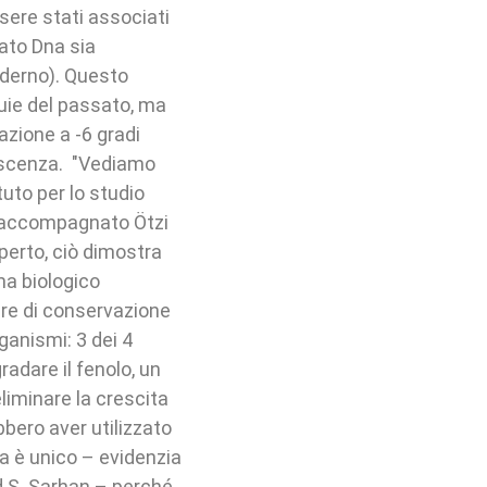
sere stati associati
vato Dna sia
derno). Questo
uie del passato, ma
azione a -6 gradi
iescenza. "Vediamo
tuto per lo studio
o accompagnato Ötzi
sperto, ciò dimostra
ma biologico
ure di conservazione
ganismi: 3 dei 4
radare il fenolo, un
eliminare la crescita
bbero aver utilizzato
a è unico – evidenzia
d S. Sarhan – perché