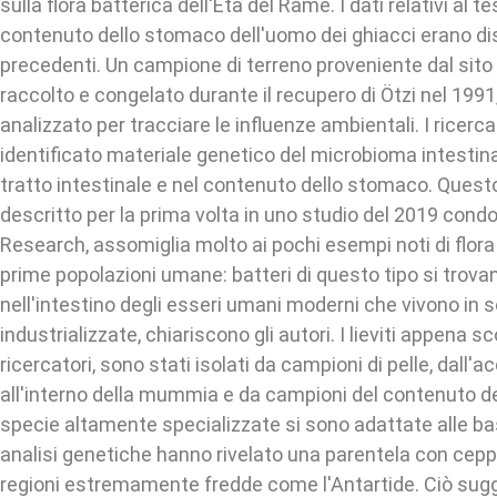
sulla flora batterica dell'Eta del Rame. I dati relativi al t
contenuto dello stomaco dell'uomo dei ghiacci erano dis
precedenti. Un campione di terreno proveniente dal sito 
raccolto e congelato durante il recupero di Ötzi nel 199
analizzato per tracciare le influenze ambientali. I ricerca
identificato materiale genetico del microbioma intestinal
tratto intestinale e nel contenuto dello stomaco. Ques
descritto per la prima volta in uno studio del 2019 cond
Research, assomiglia molto ai pochi esempi noti di flora 
prime popolazioni umane: batteri di questo tipo si trov
nell'intestino degli esseri umani moderni che vivono in 
industrializzate, chiariscono gli autori. I lieviti appena s
ricercatori, sono stati isolati da campioni di pelle, dall'a
all'interno della mummia e da campioni del contenuto 
specie altamente specializzate si sono adattate alle b
analisi genetiche hanno rivelato una parentela con cepp
regioni estremamente fredde come l'Antartide. Ciò sugger