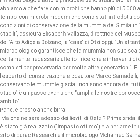
abbiamo a che fare con microbi che hanno più di 5.000 an
tempo, con microbi moderni che sono stati introdotti do
condizioni di conservazione della mummia del Similaun 
stabili", assicura Elisabeth Vallazza, direttrice del Mus
dell'Alto Adige a Bolzano, la 'casa' di Ötzi oggi. "Un att
microbiologico garantisce che la mummia non subisca d
certamente necessarie ulteriori ricerche e interventi di
completi per preservarla per molte altre generazioni". E 
l'esperto di conservazione e coautore Marco Samadelli, "l
conservano le mummie glaciali non sono ancora del tu
studio" è un passo avanti che "amplia le nostre conosc
ambito".
Pane, e presto anche birra
Ma che ne sarà adesso dei lieviti di Oetzi? Prima sfida: 
è stato già realizzato ("impasto ottimo") e a parlarne in 
sito di Eurac Research è il microbiologo Mohamed Sarha