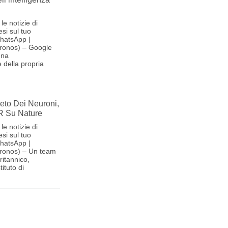
le notizie di
si sul tuo
hatsApp |
ronos) – Google
una
 della propria
reto Dei Neuroni,
R Su Nature
le notizie di
si sul tuo
hatsApp |
ronos) – Un team
britannico,
ituto di