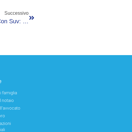
Successivo
Avellino, Bambino In Minimoto Si Scontra Con Suv: Morto A 10 Anni
e
i famiglia
el notaio
ell'avvocato
oro
azioni
ali