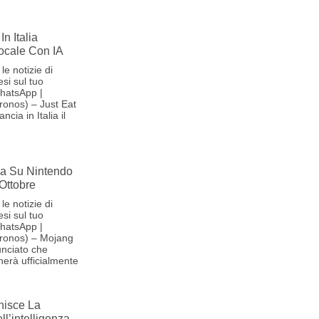
In Italia
Vocale Con IA
le notizie di
si sul tuo
hatsApp |
onos) – Just Eat
cia in Italia il
iva Su Nintendo
 Ottobre
le notizie di
si sul tuo
hatsApp |
ronos) – Mojang
nciato che
herà ufficialmente
nisce La
l’intelligenza