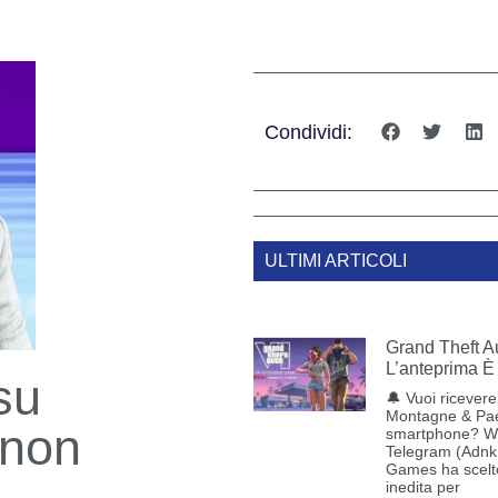
Condividi:
ULTIMI ARTICOLI
Grand Theft Au
L’anteprima È 
su
🔔 Vuoi ricevere 
Montagne & Pae
 non
smartphone? W
Telegram (Adnk
Games ha scelt
inedita per