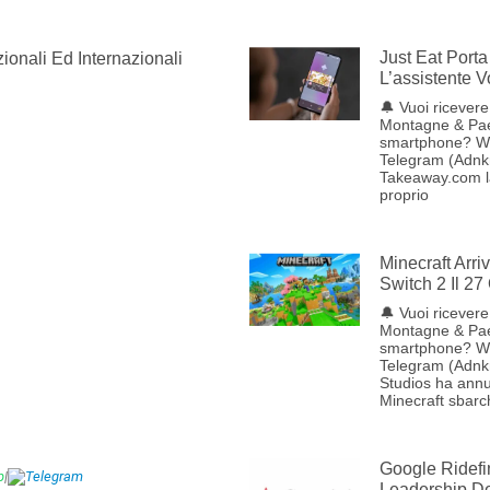
Just Eat Porta 
ionali Ed Internazionali
L’assistente 
🔔 Vuoi ricevere 
Montagne & Pae
smartphone? W
Telegram (Adnkr
Takeaway.com lan
proprio
Minecraft Arr
Switch 2 Il 27
🔔 Vuoi ricevere 
Montagne & Pae
smartphone? W
Telegram (Adnk
Studios ha annu
Minecraft sbarc
Google Ridefi
p
|
Telegram
Leadership Del