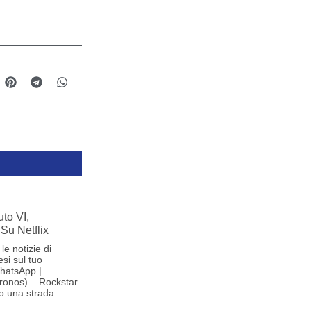
to VI,
Su Netflix
le notizie di
si sul tuo
hatsApp |
ronos) – Rockstar
o una strada