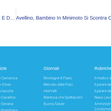
Norvegia-Senegal: Orario, Probabili Formazioni E Dove Vederla In Tv
izie
Giornali
Rubrich
e Camonica
Montagne & Paesi
Il medico d
 d'Iseo
Mercato delle Pulci
Il parere d
ciacorta
interValli
Il parere d
e Cavallina
Mantova che Spettacolo!
News Lav
e Seriana
Buona Salute
Amministr
Condomini
e Brembana