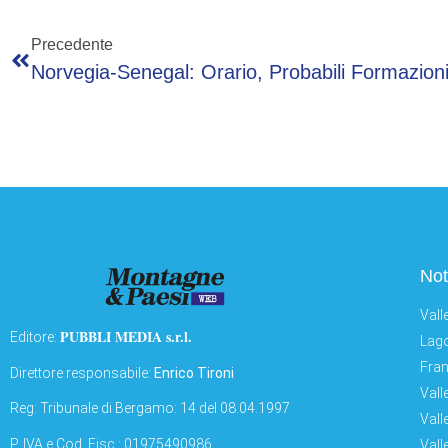
Precedente
Not
Vall
PUBBLI MEDIA s.r.l.
Editore:
Lago
Fran
Direttore responsabile:
Enrico Tironi
Vall
Reg: Tribunale di Bergamo: 14 del 08.04.1997
Vall
P. IVA e Cod. Fisc.: 01975490986
Vall