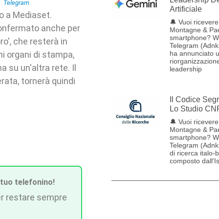
Artificiale
o a Mediaset.
🔔 Vuoi ricevere 
confermato anche per
Montagne & Pae
smartphone? W
ro', che resterà in
Telegram (Adnk
ni organi di stampa,
ha annunciato 
riorganizzazione
su un'altra rete. Il
leadership
rata, tornerà quindi
Il Codice Seg
Lo Studio CN
🔔 Vuoi ricevere 
Montagne & Pae
smartphone? W
Telegram (Adnk
di ricerca italo-
composto dall'Ist
 tuo telefonino!
r restare sempre