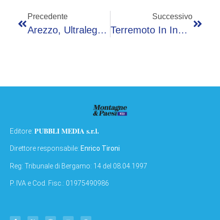
Precedente
Successivo
Arezzo, Ultraleggero Precipita A Castiglion Fiorentino: Morto Pilota
Terremoto In Indonesia, Sisma Di Magnitudo 6.2 Colpisce L’est
PUBBLI MEDIA s.r.l.
Editore:
Direttore responsabile:
Enrico Tironi
Reg: Tribunale di Bergamo: 14 del 08.04.1997
P. IVA e Cod. Fisc.: 01975490986