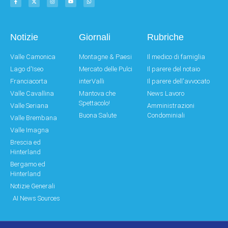
Notizie
Giornali
Rubriche
Valle Camonica
Montagne & Paesi
Il medico di famiglia
Lago d'Iseo
Mercato delle Pulci
Il parere del notaio
Franciacorta
interValli
Il parere dell'avvocato
Valle Cavallina
Mantova che
News Lavoro
Spettacolo!
Valle Seriana
Amministrazioni
Buona Salute
Condominiali
Valle Brembana
Valle Imagna
Brescia ed
Hinterland
Bergamo ed
Hinterland
Notizie Generali
AI News Sources