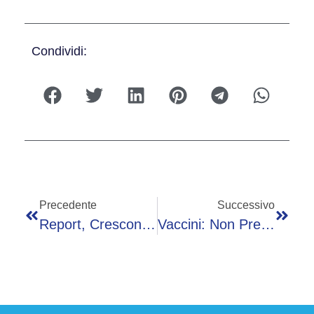
Condividi:
Precedente
Successivo
Report, Crescono Performance Regionali E Richiesta Di Servizi, Divario Nord-Sud
Vaccini: Non Prevenire Costa, 5 Proposte Di HappyAgeing Per Pnpv In Over 65