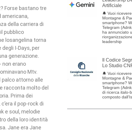
Artificiale
2? Forse bastano tre
🔔 Vuoi ricevere 
d americana,
Montagne & Pae
smartphone? W
za della carriera di
Telegram (Adnk
il pubblico
ha annunciato 
riorganizzazione
ne losangelina torna
leadership
 degli I-Days, per
 una generazione.
Il Codice Seg
i- non erano
Lo Studio CN
 dominavano Mtv.
🔔 Vuoi ricevere 
Montagne & Pae
palco attorno alle
smartphone? W
he racconta molto del
Telegram (Adnk
di ricerca italo-
oria. Prima dei
composto dall'Ist
 c’era il pop-rock di
nk e soul, melodie
o della loro identità
cisa. Jane era Jane