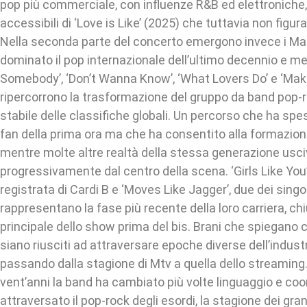
pop più commerciale, con influenze R&B ed elettroniche, f
accessibili di ‘Love is Like’ (2025) che tuttavia non figu
Nella seconda parte del concerto emergono invece i M
dominato il pop internazionale dell’ultimo decennio e me
Somebody’, ‘Don’t Wanna Know’, ‘What Lovers Do’ e ‘Ma
ripercorrono la trasformazione del gruppo da band pop-
stabile delle classifiche globali. Un percorso che ha spes
fan della prima ora ma che ha consentito alla formazione
mentre molte altre realtà della stessa generazione usc
progressivamente dal centro della scena. ‘Girls Like You’
registrata di Cardi B e ‘Moves Like Jagger’, due dei singo
rappresentano la fase più recente della loro carriera, ch
principale dello show prima del bis. Brani che spiegano
siano riusciti ad attraversare epoche diverse dell’indust
passando dalla stagione di Mtv a quella dello streaming.
vent’anni la band ha cambiato più volte linguaggio e coo
attraversato il pop-rock degli esordi, la stagione dei grand