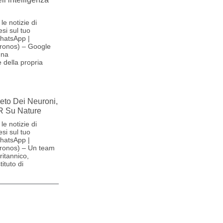
le notizie di
si sul tuo
hatsApp |
ronos) – Google
una
 della propria
reto Dei Neuroni,
R Su Nature
le notizie di
si sul tuo
hatsApp |
ronos) – Un team
britannico,
ituto di