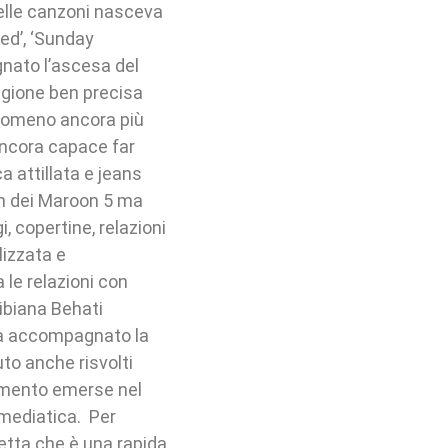
uelle canzoni nasceva
ved’, ‘Sunday
gnato l’ascesa del
agione ben precisa
enomeno ancora più
ancora capace far
a attillata e jeans
an dei Maroon 5 ma
, copertine, relazioni
izzata e
le relazioni con
mibiana Behati
ha accompagnato la
to anche risvolti
dimento emerse nel
 mediatica. Per
letta che è una rapida