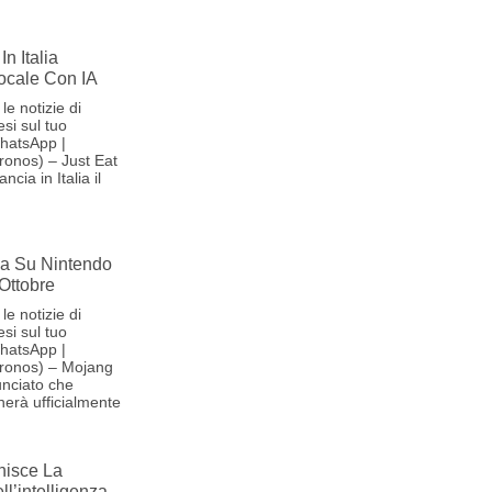
In Italia
Vocale Con IA
le notizie di
si sul tuo
hatsApp |
onos) – Just Eat
cia in Italia il
iva Su Nintendo
 Ottobre
le notizie di
si sul tuo
hatsApp |
ronos) – Mojang
nciato che
herà ufficialmente
nisce La
l’intelligenza