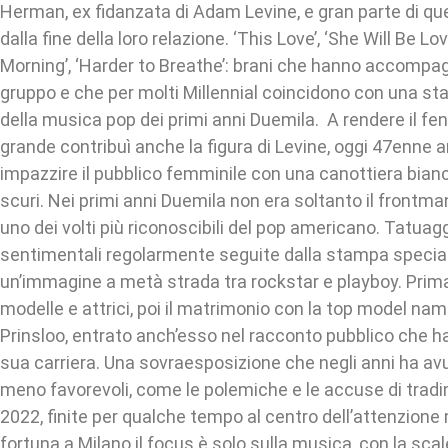
Herman, ex fidanzata di Adam Levine, e gran parte di q
dalla fine della loro relazione. ‘This Love’, ‘She Will Be Lo
Morning’, ‘Harder to Breathe’: brani che hanno accompa
gruppo e che per molti Millennial coincidono con una st
della musica pop dei primi anni Duemila. A rendere il f
grande contribuì anche la figura di Levine, oggi 47enne 
impazzire il pubblico femminile con una canottiera bianc
scuri. Nei primi anni Duemila non era soltanto il frontm
uno dei volti più riconoscibili del pop americano. Tatuaggi
sentimentali regolarmente seguite dalla stampa special
un’immagine a metà strada tra rockstar e playboy. Prima 
modelle e attrici, poi il matrimonio con la top model na
Prinsloo, entrato anch’esso nel racconto pubblico che 
sua carriera. Una sovraesposizione che negli anni ha avu
meno favorevoli, come le polemiche e le accuse di tra
2022, finite per qualche tempo al centro dell’attenzione
fortuna a Milano il focus è solo sulla musica, con la sca