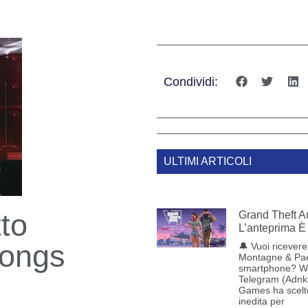
Condividi:
ULTIMI ARTICOLI
to
Grand Theft Au
L’anteprima È 
Songs
🔔 Vuoi ricevere 
Montagne & Pae
smartphone? W
Telegram (Adnk
Games ha scelt
inedita per