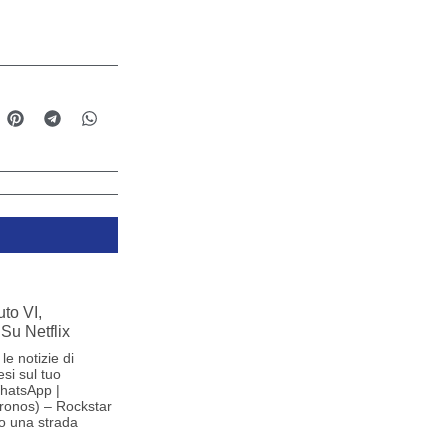
to VI,
Su Netflix
le notizie di
si sul tuo
hatsApp |
ronos) – Rockstar
o una strada