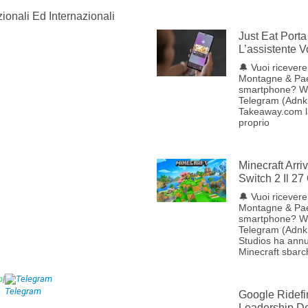
ionali Ed Internazionali
Just Eat Porta 
L’assistente 
🔔 Vuoi ricevere 
Montagne & Pae
smartphone? W
Telegram (Adnkr
Takeaway.com lan
proprio
Minecraft Arr
Switch 2 Il 27
🔔 Vuoi ricevere 
Montagne & Pae
smartphone? W
Telegram (Adnk
Studios ha annu
Minecraft sbarc
p
|
Telegram
Google Ridefi
Leadership Del