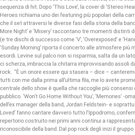
sequenza di hit. Dopo ‘This Love’, la cover di ‘Stereo He
Heroes richiama uno dei featuring più popolari della carr
che il set attraversi le diverse fasi della storia della ban
More Night’ e ‘Misery’ raccontano tre momenti distinti d
(e tre dischi di successo come ‘V’, ‘Overexposed’ e ‘Han
‘Sunday Morning’ riporta il concerto alle atmosfere più m
esordi. Levine sul palco non si risparmia, salta da un lato al
ci scherza, imbraccia la chitarra improvvisando assoli d
rock. “È un onore essere qui stasera – dice – canterem
tutti con me dalla prima all’ultima fila, me lo avete prom
centrale dello show è quella che raccoglie più consensi 
pubblico. ‘Won’t Go Home Without You’, ‘Memories’ -om
dell’ex manager della band, Jordan Feldstein- e soprattu
Loved’ fanno cantare davvero tutto l’Ippodromo, confer
repertorio costruito nei primi anni continui a rappresent
riconoscibile della band. Dal pop rock degli inizi il grupp