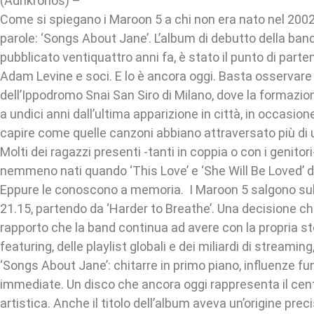
(Adnkronos) –
Come si spiegano i Maroon 5 a chi non era nato nel 200
parole: ‘Songs About Jane’. L’album di debutto della ban
pubblicato ventiquattro anni fa, è stato il punto di parten
Adam Levine e soci. E lo è ancora oggi. Basta osservare 
dell’Ippodromo Snai San Siro di Milano, dove la formazio
a undici anni dall’ultima apparizione in città, in occasione
capire come quelle canzoni abbiano attraversato più di
Molti dei ragazzi presenti -tanti in coppia o con i genitor
nemmeno nati quando ‘This Love’ e ‘She Will Be Loved’
Eppure le conoscono a memoria. I Maroon 5 salgono sul 
21.15, partendo da ‘Harder to Breathe’. Una decisione c
rapporto che la band continua ad avere con la propria st
featuring, delle playlist globali e dei miliardi di streaming,
‘Songs About Jane’: chitarre in primo piano, influenze fu
immediate. Un disco che ancora oggi rappresenta il centr
artistica. Anche il titolo dell’album aveva un’origine pre