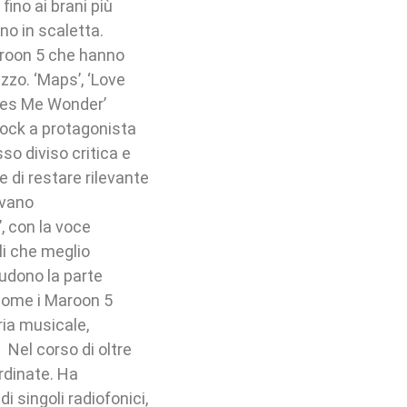
ino ai brani più
rano in scaletta.
aroon 5 che hanno
zzo. ‘Maps’, ‘Love
kes Me Wonder’
rock a protagonista
so diviso critica e
 di restare rilevante
ivano
, con la voce
li che meglio
iudono la parte
 come i Maroon 5
ria musicale,
 Nel corso di oltre
rdinate. Ha
i singoli radiofonici,