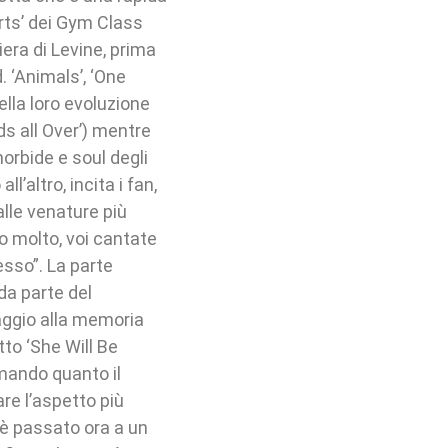
arts’ dei Gym Class
iera di Levine, prima
d. ‘Animals’, ‘One
ella loro evoluzione
ds all Over’) mentre
orbide e soul degli
l’altro, incita i fan,
alle venature più
o molto, voi cantate
esso”. La parte
da parte del
aggio alla memoria
tto ‘She Will Be
mando quanto il
are l’aspetto più
o è passato ora a un