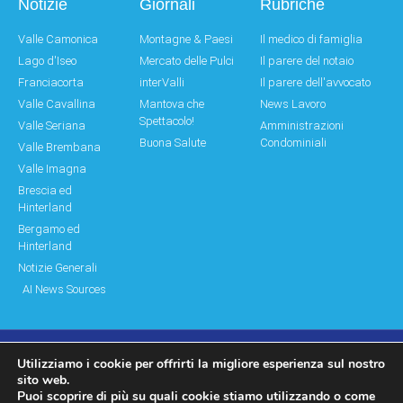
Notizie
Giornali
Rubriche
Valle Camonica
Montagne & Paesi
Il medico di famiglia
Lago d'Iseo
Mercato delle Pulci
Il parere del notaio
Franciacorta
interValli
Il parere dell'avvocato
Valle Cavallina
Mantova che
News Lavoro
Spettacolo!
Valle Seriana
Amministrazioni
Buona Salute
Condominiali
Valle Brembana
Valle Imagna
Brescia ed
Hinterland
Bergamo ed
Hinterland
Notizie Generali
AI News Sources
Utilizziamo i cookie per offrirti la migliore esperienza sul nostro
© Copyright 2011 – 2026 Montagne & Paesi
sito web.
Puoi scoprire di più su quali cookie stiamo utilizzando o come
Log In|Log Out
Privacy Policy