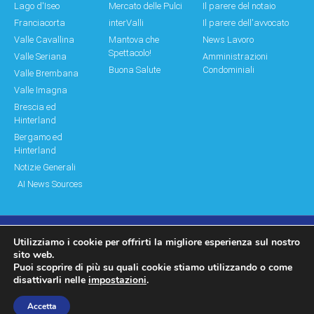
Lago d'Iseo
Mercato delle Pulci
Il parere del notaio
Franciacorta
interValli
Il parere dell'avvocato
Valle Cavallina
Mantova che
News Lavoro
Spettacolo!
Valle Seriana
Amministrazioni
Buona Salute
Condominiali
Valle Brembana
Valle Imagna
Brescia ed
Hinterland
Bergamo ed
Hinterland
Notizie Generali
AI News Sources
Utilizziamo i cookie per offrirti la migliore esperienza sul nostro
© Copyright 2011 – 2026 Montagne & Paesi
sito web.
Puoi scoprire di più su quali cookie stiamo utilizzando o come
Log In|Log Out
Privacy Policy
disattivarli nelle
impostazioni
.
made by moonbat
Accetta