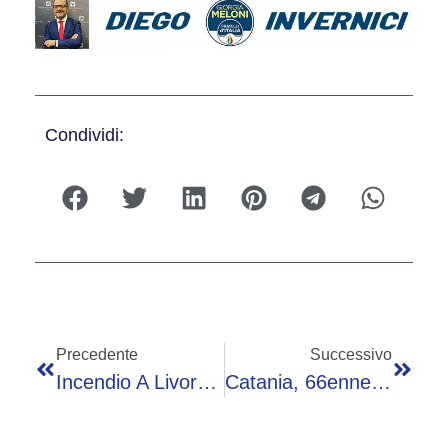
Condividi:
Precedente
Successivo
Incendio A Livorno, Fiamme In Una Ditta Di Stoccaggio Di Rifiuti: “Chiudete Porte E Finestre”
Catania, 66enne Ucciso E Abbandonato In Campagna: Arrestata Una Donna