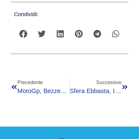
Condividi:
Precedente
Successivo
MotoGp, Bezzecchi In Pole Al Mugello Davanti A Fernandez E Martin
Sfera Ebbasta, Il Dissing Con Rondo De Sosa: Volano Insulti. Cosa È Successo