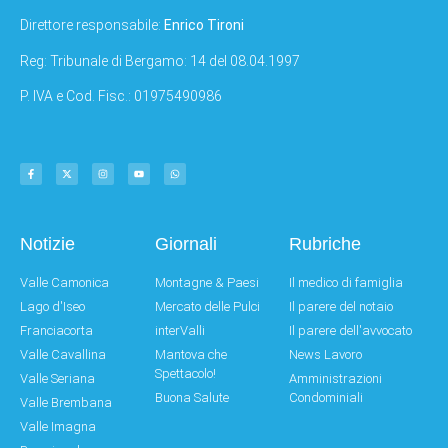
Direttore responsabile:
Enrico Tironi
Reg: Tribunale di Bergamo: 14 del 08.04.1997
P. IVA e Cod. Fisc.: 01975490986
Notizie
Giornali
Rubriche
Valle Camonica
Montagne & Paesi
Il medico di famiglia
Lago d'Iseo
Mercato delle Pulci
Il parere del notaio
Franciacorta
interValli
Il parere dell'avvocato
Valle Cavallina
Mantova che
News Lavoro
Spettacolo!
Valle Seriana
Amministrazioni
Buona Salute
Condominiali
Valle Brembana
Valle Imagna