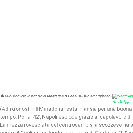
🔔 Vuoi ricevere le notizie di
Montagne & Paesi
sul tuo smartphone?
WhatsAp
(Adnkronos) – Il Maradona resta in ansia per una buona 
tempo. Poi, al 42', Napoli esplode grazie al capolavoro 
La mezza rovesciata del centrocampista scozzese ha st
contro il Cagliari, portando la squadra di Conte sull'1-0