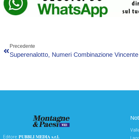
Precedente
Not
Vall
PUBBLI MEDIA s.r.l.
Editore:
Lago