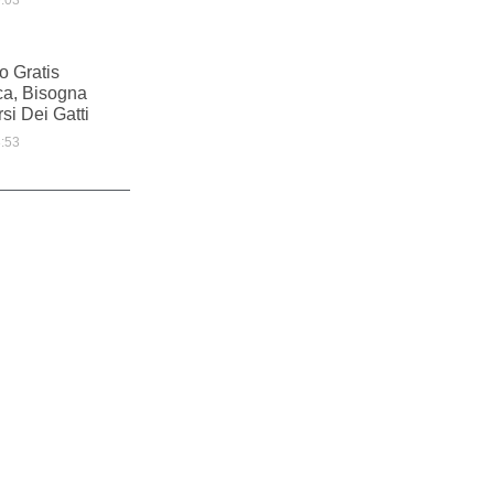
:03
io Gratis
ca, Bisogna
si Dei Gatti
:53