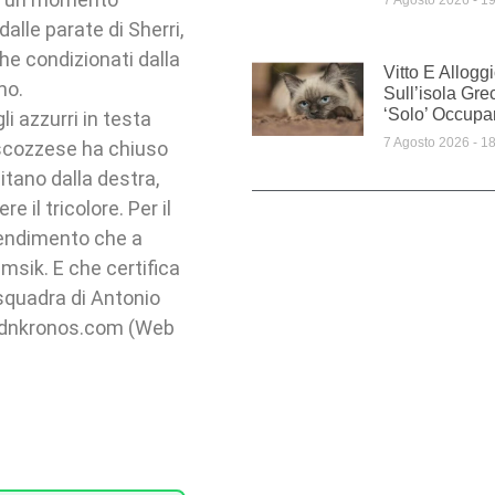
7 Agosto 2026
19
alle parate di Sherri,
he condizionati dalla
Vitto E Allogg
omo.
Sull’isola Gre
‘solo’ Occupar
i azzurri in testa
7 Agosto 2026
18
 scozzese ha chiuso
itano dalla destra,
e il tricolore. Per il
rendimento che a
amsik. E che certifica
 squadra di Antonio
@adnkronos.com (Web