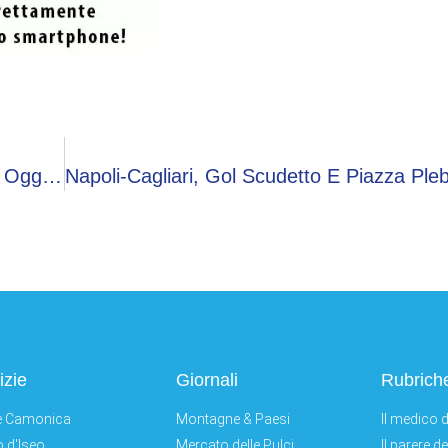
Superenalotto, Numeri Combinazione Vincente Oggi 23 Maggio
izie
Giornali
Rubrich
e Camonica
Montagne & Paesi
Il medico d
 d'Iseo
Mercato delle Pulci
Il parere d