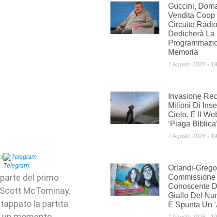
Guccini, Doman
Vendita Coop 
Circuito Radi
Dedicherà La
Programmazio
Memoria
7 Agosto 2026
19
Invasione Rec
Milioni Di Inse
Cielo. E Il We
‘piaga Biblica
7 Agosto 2026
19
p
|
Telegram
Orlandi-Gregor
parte del primo
Commissione
Conoscente Di 
di Scott McTominay.
Giallo Del Nu
appato la partita
E Spunta Un ‘
 in un momento