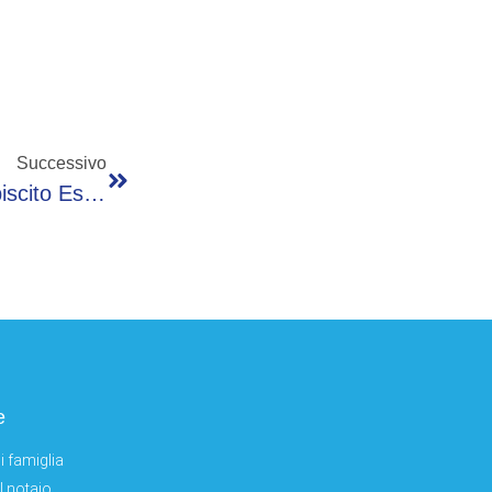
Successivo
Napoli-Cagliari, Gol Scudetto E Piazza Plebiscito Esplode – Video
e
i famiglia
el notaio