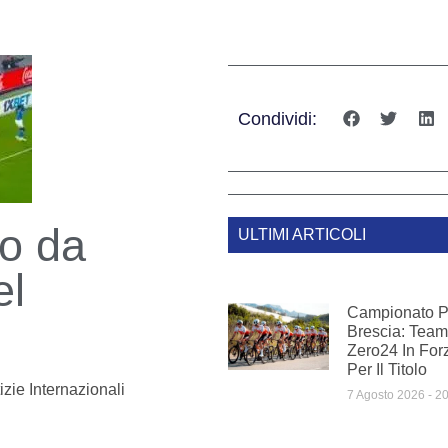
Condividi:
o da
ULTIMI ARTICOLI
el
Campionato Pr
Brescia: Te
Zero24 In For
Per Il Titolo
izie Internazionali
7 Agosto 2026
20