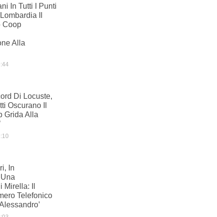
i In Tutti I Punti
Lombardia Il
o Coop
ne Alla
:44
ord Di Locuste,
tti Oscurano Il
b Grida Alla
’
:10
i, In
 Una
Mirella: Il
mero Telefonico
Alessandro’