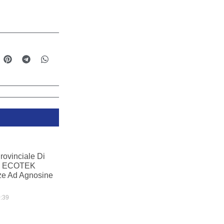
ovinciale Di
am ECOTEK
ze Ad Agnosine
:39