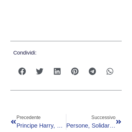
Condividi:
Precedente
Successivo
Principe Harry, Causa Persa Contro Daily Mail: Potrebbe Pagare Fino A 50 Milioni
Persone, Solidarietà E Ambiente: Il Bilancio Di Sostenibilità 2025 Di Cirfood