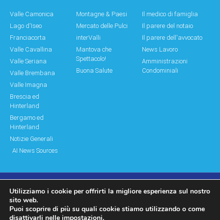
Valle Camonica
Montagne & Paesi
Il medico di famiglia
Lago d'Iseo
Mercato delle Pulci
Il parere del notaio
Franciacorta
interValli
Il parere dell'avvocato
Valle Cavallina
Mantova che
News Lavoro
Spettacolo!
Valle Seriana
Amministrazioni
Buona Salute
Condominiali
Valle Brembana
Valle Imagna
Brescia ed
Hinterland
Bergamo ed
Hinterland
Notizie Generali
AI News Sources
Utilizziamo i cookie per offrirti la migliore esperienza sul nostro
© Copyright 2011 – 2026 Montagne & Paesi
sito web.
Puoi scoprire di più su quali cookie stiamo utilizzando o come
Log In|Log Out
Privacy Policy
disattivarli nelle
impostazioni
.