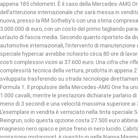
appena 185 chilometri. È il caso della Mercedes-AMG One
dell’attenzione internazionale che sarà messa in vendi
nuova, presso la RM Sotheby's con una stima compresa 
3.000.000 di euro, con un costo del primo tagliando para
un’auto di fascia media. Secondo quanto riportato da di
automotive internazionali, l’intervento di manutenzione
speciale hypercar avrebbe richiesto circa 80 ore di lavor
costi complessivi vicini ai 37.600 euro. Una cifra che rifl
complessità tecnica della vettura, prodotta in appena 2
sviluppata trasferendo su strada tecnologie direttament
Formula 1. Il propulsore della Mercedes-AMG One ha un
1.000 cavalli, mentre le prestazioni dichiarate parlano d
meno di 3 secondi e una velocità massima superiore ai
L'esemplare in vendita è verniciato nella tinta speciale
Reingrun, solo questa opzione costa 27.500 euro abbinat
magnesio nero opaco e pinze freno in nero lucido. L'abita
ispirazione motorsport, è rivestito in pelle Nappa Magm