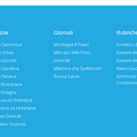
izie
Giornali
Rubrich
e Camonica
Montagne & Paesi
Il medico d
 d'Iseo
Mercato delle Pulci
Il parere d
ciacorta
interValli
Il parere d
e Cavallina
Mantova che Spettacolo!
News Lav
e Seriana
Buona Salute
Amministr
Condomini
e Brembana
e Imagna
cia ed Hinterland
amo ed Hinterland
zie Generali
News Sources