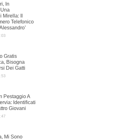
i, In
 Una
Mirella: Il
mero Telefonico
Alessandro’
:03
io Gratis
ca, Bisogna
si Dei Gatti
:53
n Pestaggio A
rvia: Identificati
ttro Giovani
:47
a, Mi Sono