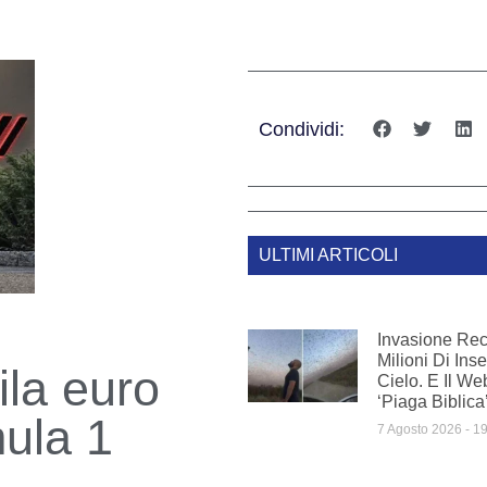
Condividi:
ULTIMI ARTICOLI
Invasione Rec
Milioni Di Inse
ila euro
Cielo. E Il We
‘piaga Biblica
mula 1
7 Agosto 2026
19