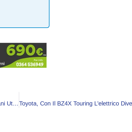
Il Cyber Tyre Pirelli Supera L’esame Della Pagani Utopia