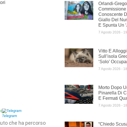
ori
Orlandi-Gregor
Commissione
Conoscente Di 
Giallo Del Nu
E Spunta Un ‘
7 Agosto 2026
19
Vitto E Allogg
Sull’isola Gre
‘solo’ Occupar
7 Agosto 2026
18
Morto Dopo U
Pinarella Di Ce
E Fermati Qua
7 Agosto 2026
18
p
|
Telegram
auto che ha percorso
“Chiedo Scus