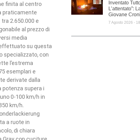
Inventato Tut
 finita al centro
L’attentato”: L
ta praticamente
Giovane Croni
tra 2.650.000 e
7 Agosto 2026
18
gonabile al prezzo di
versi media
 effettuato su questa
o specializzato, con
ette l’estrema
75 esemplari e
e derivate dalla
a potenza supera i
i uno 0-100 km/h in
 350 km/h.
 Sonderlackierung
a a ruote in
colo, di chiara
a Gray con cuciture