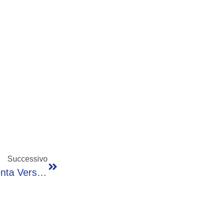
Successivo
Toyota, Con Il BZ4X Touring L’elettrico Diventa Versatile E Avventuroso