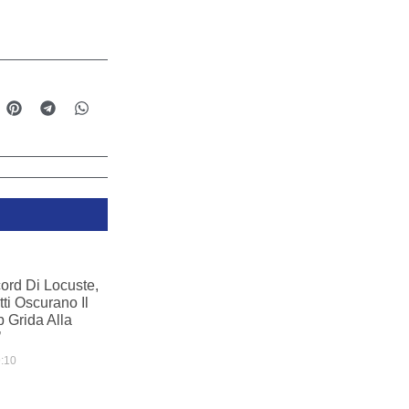
ord Di Locuste,
tti Oscurano Il
b Grida Alla
’
:10