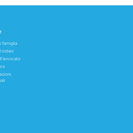
e
i famiglia
el notaio
ell'avvocato
oro
azioni
ali