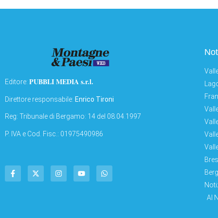
Not
Vall
PUBBLI MEDIA s.r.l.
Editore:
Lago
Fran
Direttore responsabile:
Enrico Tironi
Vall
Reg: Tribunale di Bergamo: 14 del 08.04.1997
Vall
P. IVA e Cod. Fisc.: 01975490986
Vall
Vall
Bres
Berg
Noti
AI 