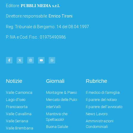
PUBBLI MEDIA s.r.l.
Editore:
Direttore responsabile:
Enrico Tironi
Reg: Tribunale di Bergamo: 14 del 08.04.1997
P. IVA e Cod. Fisc.: 01975490986
Notizie
Giornali
Rubriche
Valle Camonica
Montagne & Paesi
Il medico di famiglia
Lago d'Iseo
Mercato delle Pulci
Il parere del notaio
Franciacorta
interValli
Il parere dell'avvocato
Valle Cavallina
Mantova che
News Lavoro
Spettacolo!
Valle Seriana
Amministrazioni
Buona Salute
Condominiali
Valle Brembana