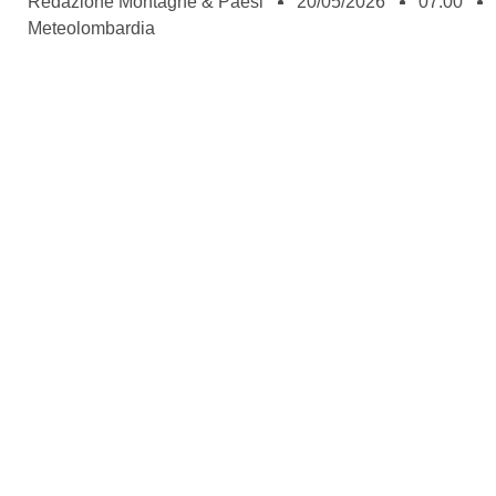
Redazione Montagne & Paesi
20/05/2026
07:00
Meteolombardia