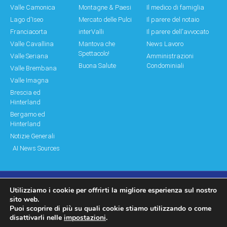
Valle Camonica
Montagne & Paesi
Il medico di famiglia
Lago d'Iseo
Mercato delle Pulci
Il parere del notaio
Franciacorta
interValli
Il parere dell'avvocato
Valle Cavallina
Mantova che
News Lavoro
Spettacolo!
Valle Seriana
Amministrazioni
Buona Salute
Condominiali
Valle Brembana
Valle Imagna
Brescia ed
Hinterland
Bergamo ed
Hinterland
Notizie Generali
AI News Sources
Utilizziamo i cookie per offrirti la migliore esperienza sul nostro
© Copyright 2011 – 2026 Montagne & Paesi
sito web.
Puoi scoprire di più su quali cookie stiamo utilizzando o come
Log In|Log Out
Privacy Policy
disattivarli nelle
impostazioni
.
made by moonbat