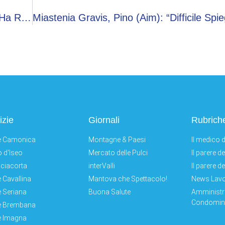
Miastenia Gravis, Antonia: “La Sedia A Rotelle Ha Reso Visibile La Mia Patologia”
izie
Giornali
Rubrich
e Camonica
Montagne & Paesi
Il medico d
 d'Iseo
Mercato delle Pulci
Il parere d
ciacorta
interValli
Il parere d
e Cavallina
Mantova che Spettacolo!
News Lav
e Seriana
Buona Salute
Amministr
Condomini
e Brembana
e Imagna