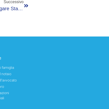
Successivo
Miastenia Gravis, Pino (Aim): “Difficile Spiegare Stanchezza Che Non Si Vede”
e
i famiglia
el notaio
ell'avvocato
oro
azioni
ali