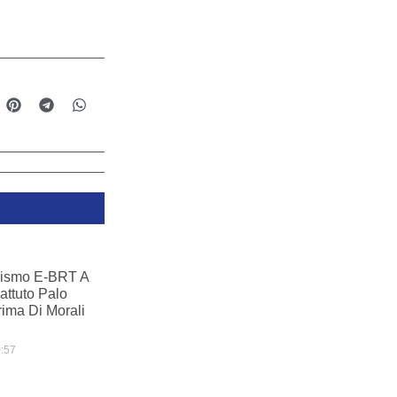
ismo E-BRT A
ttuto Palo
ima Di Morali
:57