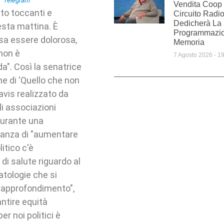
Vendita Coop 
to toccanti e
Circuito Radi
Dedicherà La
esta mattina. È
Programmazio
ossa essere dolorosa,
Memoria
 non è
7 Agosto 2026
19
a". Così la senatrice
ne di 'Quello che non
avis realizzato da
i associazioni
durante una
rtanza di "aumentare
itico c'è
di salute riguardo al
atologie che si
i approfondimento",
antire equità
r noi politici è