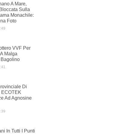
nano A Mare,
Bloccata Sulla
Lama Monachile:
Una Foto
:49
ottero VVF Per
 A Malga
 Bagolino
:41
ovinciale Di
am ECOTEK
ze Ad Agnosine
:39
i In Tutti I Punti