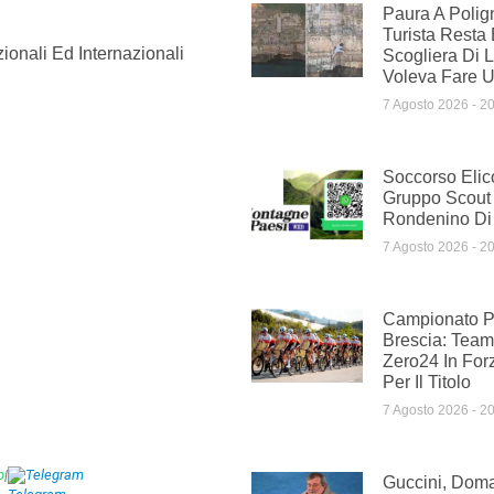
Paura A Polig
Turista Resta 
ionali Ed Internazionali
Scogliera Di 
Voleva Fare 
7 Agosto 2026
20
Soccorso Elic
Gruppo Scout
Rondenino Di
7 Agosto 2026
20
Campionato Pr
Brescia: Te
Zero24 In For
Per Il Titolo
7 Agosto 2026
20
p
|
Telegram
Guccini, Doman