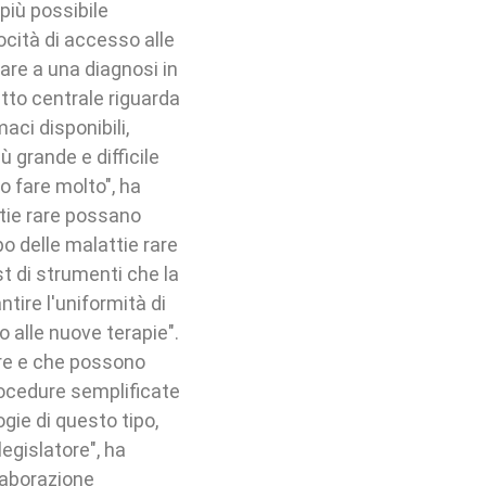
 più possibile
locità di accesso alle
vare a una diagnosi in
etto centrale riguarda
aci disponibili,
 grande e difficile
o fare molto", ha
tie rare possano
o delle malattie rare
t di strumenti che la
ntire l'uniformità di
 alle nuove terapie".
are e che possono
procedure semplificate
gie di questo tipo,
egislatore", ha
llaborazione