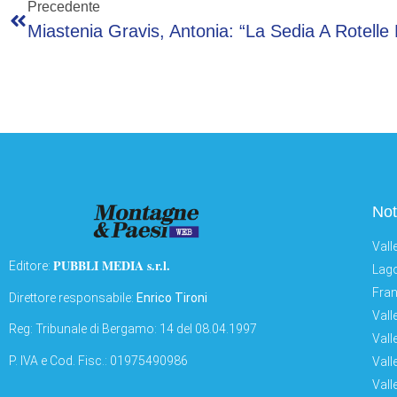
Precedente
Not
Vall
PUBBLI MEDIA s.r.l.
Editore:
Lago
Fran
Direttore responsabile:
Enrico Tironi
Vall
Reg: Tribunale di Bergamo: 14 del 08.04.1997
Vall
P. IVA e Cod. Fisc.: 01975490986
Vall
Vall