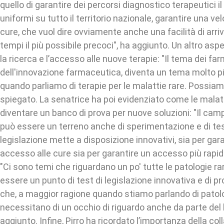
quello di garantire dei percorsi diagnostico terapeutici il
uniformi su tutto il territorio nazionale, garantire una ve
cure, che vuol dire ovviamente anche una facilità di arri
tempi il più possibile precoci", ha aggiunto. Un altro asp
la ricerca e l’accesso alle nuove terapie: "Il tema dei farm
dell'innovazione farmaceutica, diventa un tema molto più
quando parliamo di terapie per le malattie rare. Possiam
spiegato. La senatrice ha poi evidenziato come le malat
diventare un banco di prova per nuove soluzioni: "Il camp
può essere un terreno anche di sperimentazione e di tes
legislazione mette a disposizione innovativi, sia per gara
accesso alle cure sia per garantire un accesso più rapido
"Ci sono temi che riguardano un po' tutte le patologie r
essere un punto di test di legislazione innovativa e di 
che, a maggior ragione quando stiamo parlando di patolo
necessitano di un occhio di riguardo anche da parte del l
aggiunto. Infine, Pirro ha ricordato l’importanza della co