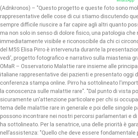
(Adnkronos) – "Questo progetto e queste foto sono mol
rappresentative delle cose di cui stiamo discutendo qu
sempre difficile riuscire a far capire agli altri quanto p
ma non solo in senso di dolore fisico, una patologia che
immediatamente visibile e riconoscibile da chi ci circond
del M5S Elisa Pirro è intervenuta durante la presentazio
vedi', progetto fotografico e narrativo sulla miastenia gr
OMaR – Osservatorio Malattie rare insieme alle principal
italiane rappresentative dei pazienti e presentato oggi 
conferenza stampa online. Pirro ha sottolineato l'impo
la conoscenza sulle malattie rare". "Dal punto di vista pol
sicuramente un'attenzione particolare per chi si occupa 
tema delle malattie rare in generale e poi delle singole p
possono incontrare nei nostri percorsi parlamentari e d
ha sottolineato. Per la senatrice, una delle priorità è gar
nell’assistenza: "Quello che deve essere fondamentale pe