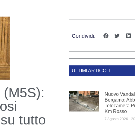
Condividi:
ULTIMI ARTICOLI
o (M5S):
Nuovo Vandal
Bergamo: Abba
osi
Telecamera Pr
Km Rosso
su tutto
7 Agosto 2026
20