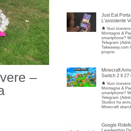
Just Eat Porta 
L’assistente 
🔔 Vuoi ricevere 
Montagne & Pae
smartphone? W
Telegram (Adnkr
Takeaway.com lan
proprio
Minecraft Arr
overe –
Switch 2 Il 27
🔔 Vuoi ricevere 
a
Montagne & Pae
smartphone? W
Telegram (Adnk
Studios ha annu
Minecraft sbarc
Google Ridefi
Leadership Del