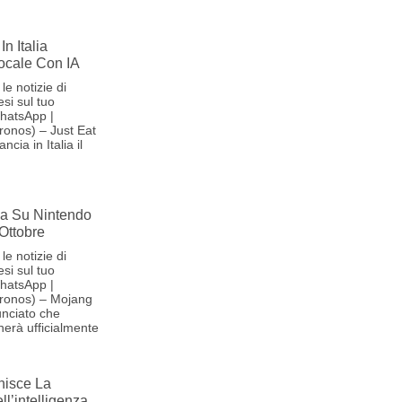
In Italia
Vocale Con IA
le notizie di
si sul tuo
hatsApp |
onos) – Just Eat
cia in Italia il
iva Su Nintendo
 Ottobre
le notizie di
si sul tuo
hatsApp |
ronos) – Mojang
nciato che
herà ufficialmente
nisce La
l’intelligenza