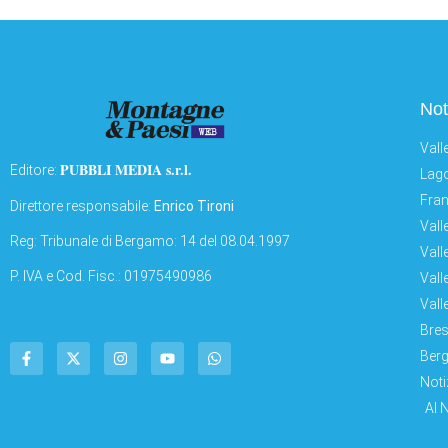
Not
Vall
PUBBLI MEDIA s.r.l.
Editore:
Lago
Fran
Direttore responsabile:
Enrico Tironi
Vall
Reg: Tribunale di Bergamo: 14 del 08.04.1997
Vall
P. IVA e Cod. Fisc.: 01975490986
Vall
Vall
Bres
Berg
Noti
AI 