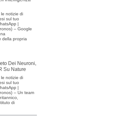
le notizie di
si sul tuo
hatsApp |
ronos) – Google
una
 della propria
reto Dei Neuroni,
R Su Nature
le notizie di
si sul tuo
hatsApp |
ronos) – Un team
britannico,
ituto di