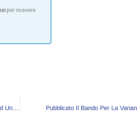
esi
per ricevere
Oltre Le Barriere: Scoprire Un Mondo Grazie Ad Un Po’ Di Attenzione
Pubblicato Il Bando Per La Varian