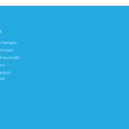
e
i famiglia
el notaio
ell'avvocato
oro
azioni
ali