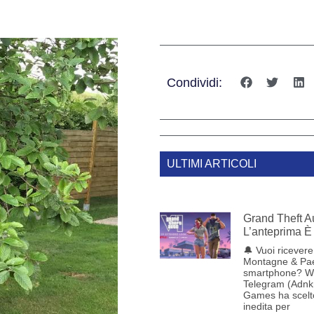
Condividi:
ULTIMI ARTICOLI
Grand Theft Au
L’anteprima È 
🔔 Vuoi ricevere 
Montagne & Pae
smartphone? W
Telegram (Adnk
Games ha scelt
inedita per