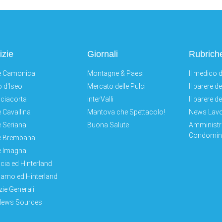
izie
Giornali
Rubrich
e Camonica
Montagne & Paesi
Il medico d
 d'Iseo
Mercato delle Pulci
Il parere d
ciacorta
interValli
Il parere d
e Cavallina
Mantova che Spettacolo!
News Lav
e Seriana
Buona Salute
Amministr
Condomini
e Brembana
e Imagna
cia ed Hinterland
amo ed Hinterland
zie Generali
News Sources