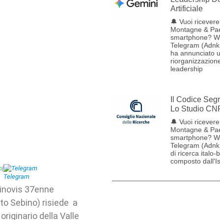
Artificiale
🔔 Vuoi ricevere 
Montagne & Pae
smartphone? W
Telegram (Adnk
ha annunciato 
riorganizzazione
leadership
Il Codice Seg
Lo Studio CN
🔔 Vuoi ricevere 
Montagne & Pae
smartphone? W
Telegram (Adnk
di ricerca italo-
composto dall'Ist
p
|
Telegram
rtinovis 37enne
lto Sebino) risiede a
riginario della Valle