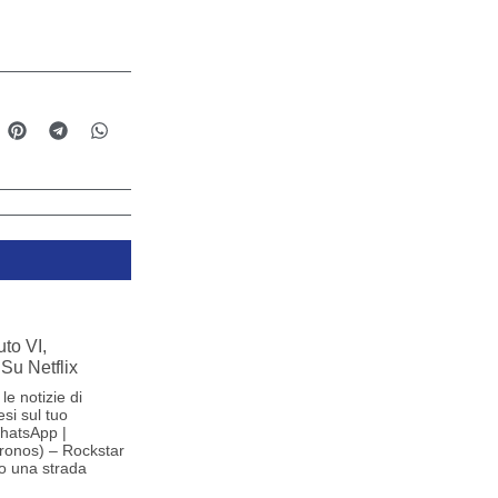
to VI,
Su Netflix
le notizie di
si sul tuo
hatsApp |
ronos) – Rockstar
o una strada