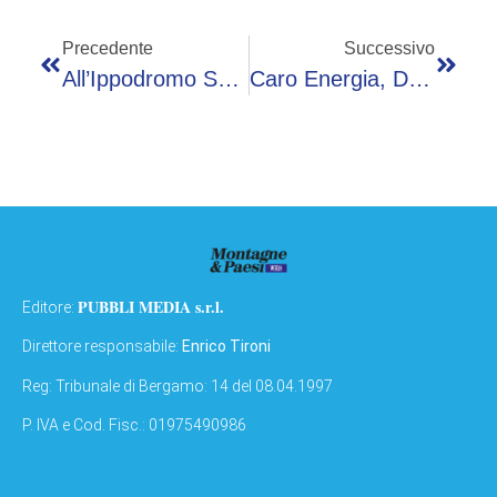
Precedente
Successivo
All’Ippodromo Snai San Siro Un 2 Giugno Di Grande Sport E Intrattenimento
Caro Energia, Da Ue Flessibilità Fino A 0,3% Annuo Per 3 Anni. Dombrovskis: “No Per Sconto Accise”
PUBBLI MEDIA s.r.l.
Editore:
Direttore responsabile:
Enrico Tironi
Reg: Tribunale di Bergamo: 14 del 08.04.1997
P. IVA e Cod. Fisc.: 01975490986