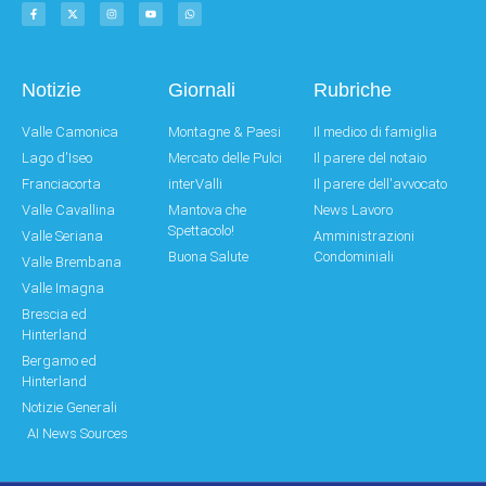
Notizie
Giornali
Rubriche
Valle Camonica
Montagne & Paesi
Il medico di famiglia
Lago d'Iseo
Mercato delle Pulci
Il parere del notaio
Franciacorta
interValli
Il parere dell'avvocato
Valle Cavallina
Mantova che
News Lavoro
Spettacolo!
Valle Seriana
Amministrazioni
Buona Salute
Condominiali
Valle Brembana
Valle Imagna
Brescia ed
Hinterland
Bergamo ed
Hinterland
Notizie Generali
AI News Sources