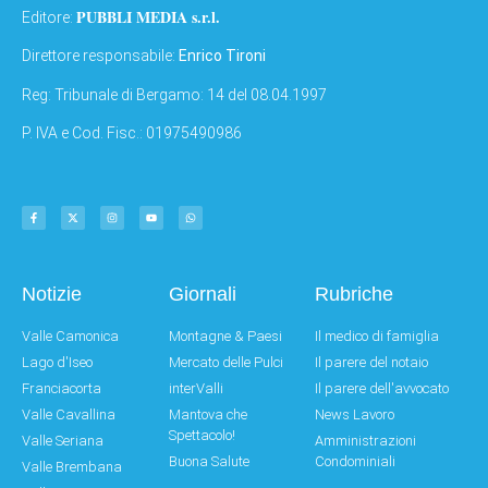
PUBBLI MEDIA s.r.l.
Editore:
Direttore responsabile:
Enrico Tironi
Reg: Tribunale di Bergamo: 14 del 08.04.1997
P. IVA e Cod. Fisc.: 01975490986
Notizie
Giornali
Rubriche
Valle Camonica
Montagne & Paesi
Il medico di famiglia
Lago d'Iseo
Mercato delle Pulci
Il parere del notaio
Franciacorta
interValli
Il parere dell'avvocato
Valle Cavallina
Mantova che
News Lavoro
Spettacolo!
Valle Seriana
Amministrazioni
Buona Salute
Condominiali
Valle Brembana