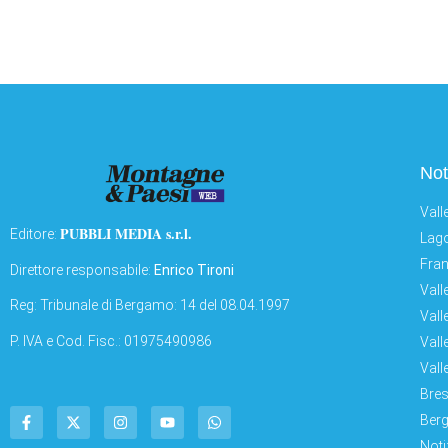
Not
Vall
PUBBLI MEDIA s.r.l.
Editore:
Lago
Fran
Direttore responsabile:
Enrico Tironi
Vall
Reg: Tribunale di Bergamo: 14 del 08.04.1997
Vall
P. IVA e Cod. Fisc.: 01975490986
Vall
Vall
Bres
Berg
Noti