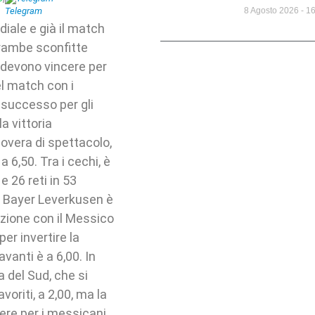
8 Agosto 2026
16
iale e già il match
trambe sconfitte
 devono vincere per
el match con i
 successo per gli
la vittoria
povera di spettacolo,
a 6,50. Tra i cechi, è
e 26 reti in 53
el Bayer Leverkusen è
tazione con il Messico
er invertire la
vanti è a 6,00. In
 del Sud, che si
voriti, a 2,00, ma la
cere per i messicani