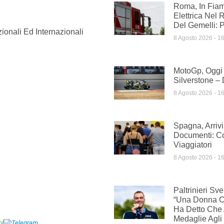
Roma, In Fia
Elettrica Nel 
Del Gemelli: P
ionali Ed Internazionali
8 Agosto 2026
16
MotoGp, Oggi 
Silverstone – 
8 Agosto 2026
16
Spagna, Arrivi
Documenti: C
Viaggiatori
8 Agosto 2026
16
Paltrinieri Sv
“Una Donna Co
Ha Detto Che 
Medaglie Agli
p
|
Telegram