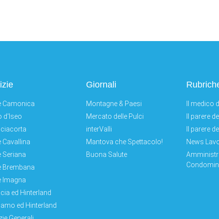
izie
Giornali
Rubrich
e Camonica
Montagne & Paesi
Il medico d
 d'Iseo
Mercato delle Pulci
Il parere d
ciacorta
interValli
Il parere d
e Cavallina
Mantova che Spettacolo!
News Lav
e Seriana
Buona Salute
Amministr
Condomini
e Brembana
e Imagna
cia ed Hinterland
amo ed Hinterland
zie Generali