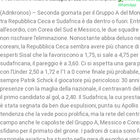
(Adnkronos) – Seconda giornata per il Gruppo A del Mond
tra Repubblica Ceca e Sudafrica è da dentro o fuori. En
all’esordio, con Corea del Sud e Messico, le due squadre
non rischiare l’eliminazione. Nonostante abbia deluso n
coreani, la Repubblica Ceca sembra avere più chance di
esperti Sisal che la favoriscono a 1,75, si sale a 4,75 per 
sudafricana, il pareggio è a 3,60. Ci si aspetta una gara 
con l’Under 2,50 a 1,72 e l’1 a 0 come finale più probabile, 
sempre Patrik Schick il giocatore più pericoloso: 30 anni 
presenze con la maglia della nazionale, il centravanti d
il primo candidato al gol, a 2,40. Il Sudafrica, la cui pres
è stata segnata da ben due espulsioni, punta su Apollis p
tendenza che la vede poco prolifica, ma la rete del centra
campo anche le capoliste del Gruppo A, Messico e Corea
sfidano per il primato del girone. I padroni di casa sono fa
nazionale asiatica ha stupito nella gara di esordio e vin