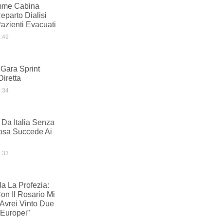
mme Cabina
Reparto Dialisi
azienti Evacuati
:49
Gara Sprint
Diretta
:34
 Da Italia Senza
osa Succede Ai
:33
ela La Profezia:
n Il Rosario Mi
Avrei Vinto Due
 Europei”