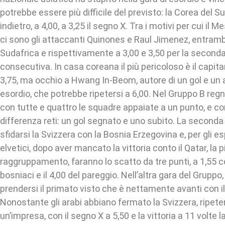
potrebbe essere più difficile del previsto: la Corea del
indietro, a 4,00, a 3,25 il segno X. Tra i motivi per cui il 
ci sono gli attaccanti Quinones e Raul Jimenez, entrambi 
Sudafrica e rispettivamente a 3,00 e 3,50 per la secon
consecutiva. In casa coreana il più pericoloso è il capi
3,75, ma occhio a Hwang In-Beom, autore di un gol e un 
esordio, che potrebbe ripetersi a 6,00. Nel Gruppo B regna 
con tutte e quattro le squadre appaiate a un punto, e co
differenza reti: un gol segnato e uno subito. La seconda
sfidarsi la Svizzera con la Bosnia Erzegovina e, per gli espe
elvetici, dopo aver mancato la vittoria conto il Qatar, la 
raggruppamento, faranno lo scatto da tre punti, a 1,55 co
bosniaci e il 4,00 del pareggio. Nell’altra gara del Grupp
prendersi il primato visto che è nettamente avanti con il 
Nonostante gli arabi abbiano fermato la Svizzera, ripet
un’impresa, con il segno X a 5,50 e la vittoria a 11 volte l