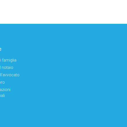
e
i famiglia
el notaio
ell'avvocato
oro
azioni
ali