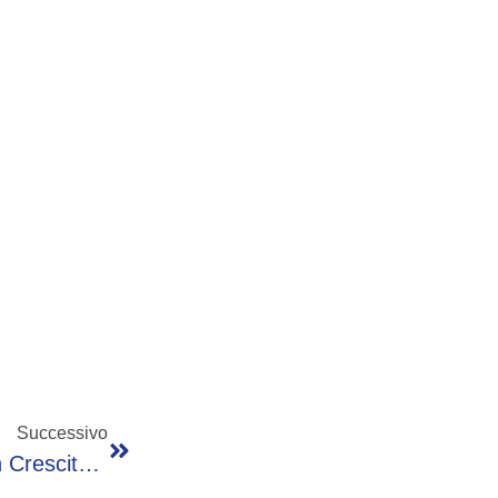
Successivo
Ismea: Bilancio 2025, Ente Solido E Utile In Crescita, Approvati Nuovi Criteri Banca Nazionale Delle Terre Agricole