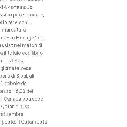
 Sud è comunque
Messico può sorridere,
in rete con il
da marcatura
tano Son Heung Min, a
assist nel match di
il totale equilibrio
n la stessa
 giornata vede
rti di Sisal, gli
più debole del
ntro il 6,00 dei
o, il Canada potrebbe
Qatar, a 1,28.
ersi sembra
a posta. Il Qatar resta