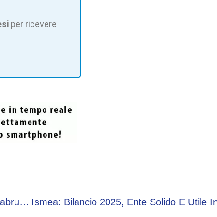
esi
per ricevere
Leucemia Linfatica Cronica, Rimborso Per Acalabrutinib Con Venetoclax In Prima Linea