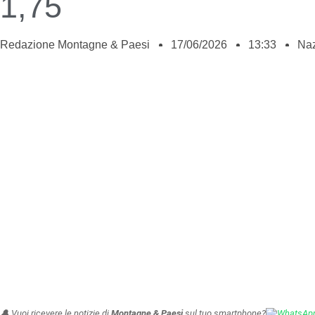
1,75
Redazione Montagne & Paesi
17/06/2026
13:33
Naz
🔔 Vuoi ricevere le notizie di
Montagne & Paesi
sul tuo smartphone?
WhatsAp