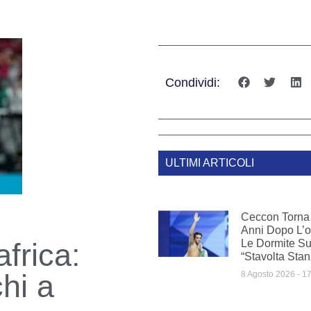
Condividi:
ULTIMI ARTICOLI
Ceccon Torna 
Anni Dopo L’o
frica:
Le Dormite Sui
“Stavolta Sta
chi a
8 Agosto 2026
17