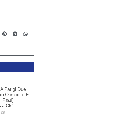
A Parigi Due
ro Olimpico (e
 Prati):
nza Ok”
:08