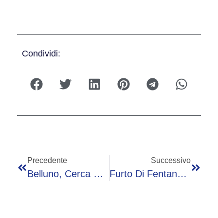
Condividi:
Precedente
Successivo
Belluno, Cerca Pezzi Dello Specchietto Retrovisore In Galleria: Investito E Ucciso 79enne
Furto Di Fentanyl, Ispettori All’Israelitico E Più Controlli Sulle Prescrizioni