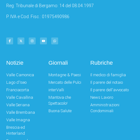
Reg: Tribunale di Bergamo: 14 del 08.04.1997
P. IVA e Cod. Fisc.: 01975490986
Notizie
Giornali
Rubriche
Valle Camonica
Montagne & Paesi
Il medico di famiglia
Lago d'Iseo
Mercato delle Pulci
Il parere del notaio
Franciacorta
interValli
Il parere dell'avvocato
Valle Cavallina
Mantova che
News Lavoro
Spettacolo!
Valle Seriana
Amministrazioni
Buona Salute
Condominiali
Valle Brembana
Valle Imagna
Brescia ed
Hinterland