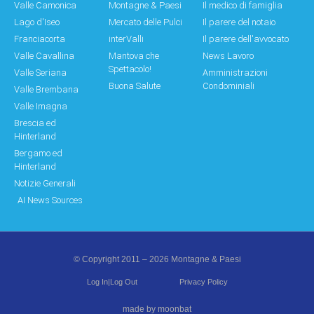
Valle Camonica
Montagne & Paesi
Il medico di famiglia
Lago d'Iseo
Mercato delle Pulci
Il parere del notaio
Franciacorta
interValli
Il parere dell'avvocato
Valle Cavallina
Mantova che
News Lavoro
Spettacolo!
Valle Seriana
Amministrazioni
Buona Salute
Condominiali
Valle Brembana
Valle Imagna
Brescia ed
Hinterland
Bergamo ed
Hinterland
Notizie Generali
AI News Sources
© Copyright 2011 – 2026 Montagne & Paesi
Log In|Log Out
Privacy Policy
made by moonbat