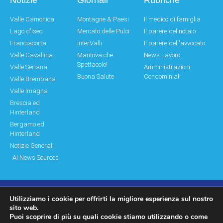
Valle Camonica
Montagne & Paesi
Il medico di famiglia
Lago d'Iseo
Mercato delle Pulci
Il parere del notaio
Franciacorta
interValli
Il parere dell'avvocato
Valle Cavallina
Mantova che
News Lavoro
Spettacolo!
Valle Seriana
Amministrazioni
Buona Salute
Condominiali
Valle Brembana
Valle Imagna
Brescia ed
Hinterland
Bergamo ed
Hinterland
Notizie Generali
AI News Sources
Utilizziamo i cookie per offrirti la migliore esperienza sul nostro
© Copyright 2011 – 2026 Montagne & Paesi
sito web.
Puoi scoprire di più su quali cookie stiamo utilizzando o come
Log In|Log Out
Privacy Policy