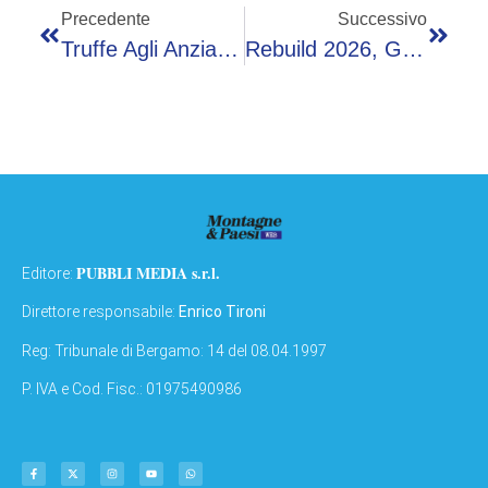
Precedente
Successivo
Truffe Agli Anziani, 116 Colpi In Un Anno In Tutta Italia: 10 Arresti
Rebuild 2026, Gardelli (Provincia Trento): “Urbanistica Torni A Occuparsi Dell’abitare”
PUBBLI MEDIA s.r.l.
Editore:
Direttore responsabile:
Enrico Tironi
Reg: Tribunale di Bergamo: 14 del 08.04.1997
P. IVA e Cod. Fisc.: 01975490986