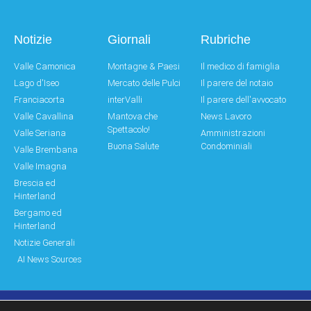
Notizie
Giornali
Rubriche
Valle Camonica
Montagne & Paesi
Il medico di famiglia
Lago d'Iseo
Mercato delle Pulci
Il parere del notaio
Franciacorta
interValli
Il parere dell'avvocato
Valle Cavallina
Mantova che
News Lavoro
Spettacolo!
Valle Seriana
Amministrazioni
Buona Salute
Condominiali
Valle Brembana
Valle Imagna
Brescia ed
Hinterland
Bergamo ed
Hinterland
Notizie Generali
AI News Sources