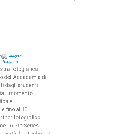
p
|
Telegram
stra fotografica
io dell’Accademia di
ati dagli studenti
nta il momento
tica e
e fino al 10
partner fotografico
lme 16 Pro Series
ttività didattiche. La