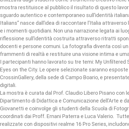
mostra restituisce al pubblico il risultato di questo lavo
sguardo autentico e contemporaneo sull’identità italiana
Italians” nasce dall’idea di raccontare l’Italia attraverso l
e i momenti quotidiani. Non una narrazione legata ai luo
riflessione sull’identità costruita attraverso ritratti spon
docenti e persone comuni. La fotografia diventa così u
frammenti di realtà e restituire una visione intima e um
I partecipanti hanno lavorato su tre temi: My Unfiltered 
Eyes on the City. Le opere selezionate saranno esposte n
CrossinGallery, della sede di Campo Boario, e presentat
digitali.
La mostra è curata dal Prof. Claudio Libero Pisano con 
Dipartimento di Didattica e Comunicazione dell’Arte e d
Giovanetti e coinvolge gli studenti della Scuola di Fotogr
coordinati dai Proff. Ernani Paterra e Luca Valerio. Tutt
realizzate con dispositivi realme 16 Pro Series, includon