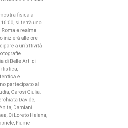
mostra fisica a
 16:00, si terrà uno
di Roma e realme
 inizierà alle ore
ecipare a un’attività
fotografie
 di Belle Arti di
rtistica,
tentica e
nno partecipato al
dia, Carosi Giulia,
erchiata Davide,
 Anita, Damiani
ea, Di Loreto Helena,
abriele, Fiume