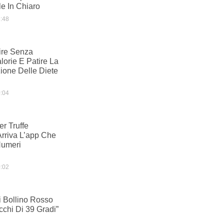
e In Chiaro
:48
re Senza
lorie E Patire La
one Delle Diete
:04
r Truffe
Arriva L’app Che
Numeri
:02
 Bollino Rosso
cchi Di 39 Gradi”