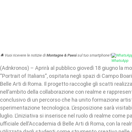
🔔 Vuoi ricevere le notizie di
Montagne & Paesi
sul tuo smartphone?
WhatsAp
(Adnkronos) – Aprirà al pubblico giovedì 18 giugno la mo
“Portrait of Italians”, ospitata negli spazi di Campo Boar
Belle Arti di Roma. Il progetto raccoglie gli scatti realizz
nell’ambito della collaborazione con realme e rapprese
conclusivo di un percorso che ha unito formazione artis
sperimentazione tecnologica. L’esposizione sarà visitabil
luglio. L’iniziativa si inserisce nel ruolo di realme come 
ufficiale dell’Accademia di Belle Arti di Roma, con la rea
utilizzata dagli studenti come strumento creativo nelle a