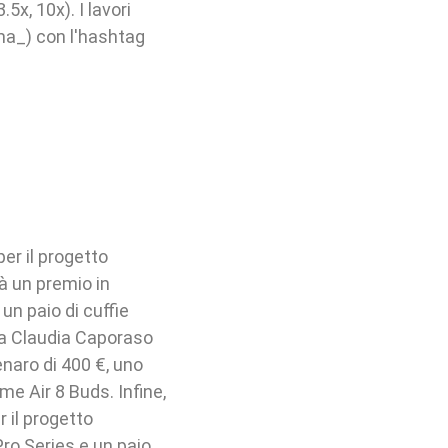
5x, 10x). I lavori
ma_) con l'hashtag
er il progetto
à un premio in
un paio di cuffie
 a Claudia Caporaso
enaro di 400 €, uno
me Air 8 Buds. Infine,
 il progetto
o Series e un paio