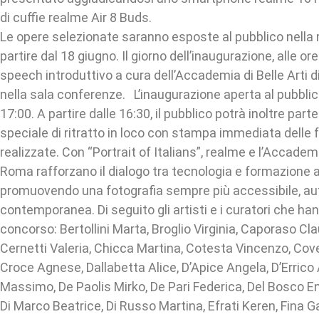
di cuffie realme Air 8 Buds.
Le opere selezionate saranno esposte al pubblico nella 
partire dal 18 giugno. Il giorno dell’inaugurazione, alle ore
speech introduttivo a cura dell’Accademia di Belle Arti 
nella sala conferenze. L’inaugurazione aperta al pubblico
17:00. A partire dalle 16:30, il pubblico potrà inoltre part
speciale di ritratto in loco con stampa immediata delle 
realizzate. Con “Portrait of Italians”, realme e l’Accademia
Roma rafforzano il dialogo tra tecnologia e formazione a
promuovendo una fotografia sempre più accessibile, au
contemporanea. Di seguito gli artisti e i curatori che ha
concorso: Bertollini Marta, Broglio Virginia, Caporaso Clau
Cernetti Valeria, Chicca Martina, Cotesta Vincenzo, Cov
Croce Agnese, Dallabetta Alice, D’Apice Angela, D’Errico
Massimo, De Paolis Mirko, De Pari Federica, Del Bosco En
Di Marco Beatrice, Di Russo Martina, Efrati Keren, Fina G