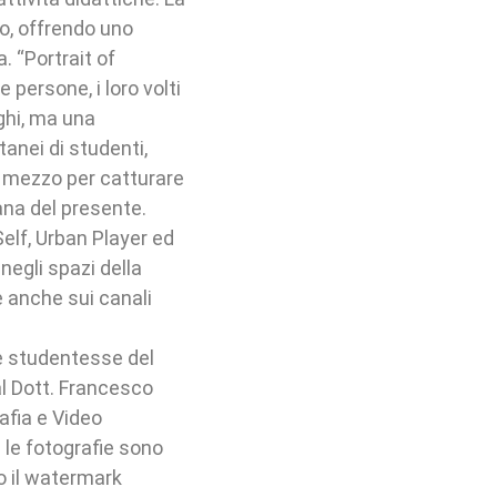
ro, offrendo uno
. “Portrait of
e persone, i loro volti
ghi, ma una
tanei di studenti,
n mezzo per catturare
ana del presente.
Self, Urban Player ed
egli spazi della
e anche sui canali
le studentesse del
al Dott. Francesco
afia e Video
e le fotografie sono
o il watermark