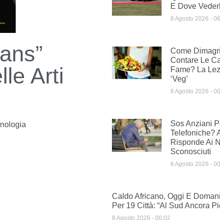
E Dove Vederl
8 Agosto 2026
06
ians”
Come Dimagri
Contare Le Ca
le Arti
Fame? La Lezi
‘veg’
8 Agosto 2026
00
Sos Anziani Pe
nologia
Telefoniche? 
Risponde Ai 
Sconosciuti
8 Agosto 2026
00
Caldo Africano, Oggi E Domani
Per 19 Città: “Al Sud Ancora Pi
8 Agosto 2026
00:02