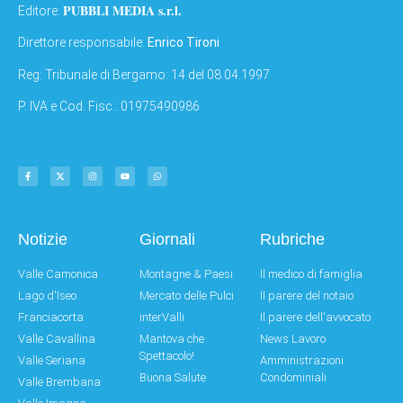
PUBBLI MEDIA s.r.l.
Editore:
Direttore responsabile:
Enrico Tironi
Reg: Tribunale di Bergamo: 14 del 08.04.1997
P. IVA e Cod. Fisc.: 01975490986
Notizie
Giornali
Rubriche
Valle Camonica
Montagne & Paesi
Il medico di famiglia
Lago d'Iseo
Mercato delle Pulci
Il parere del notaio
Franciacorta
interValli
Il parere dell'avvocato
Valle Cavallina
Mantova che
News Lavoro
Spettacolo!
Valle Seriana
Amministrazioni
Buona Salute
Condominiali
Valle Brembana