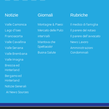
Notizie
Giornali
Rubriche
Valle Camonica
Montagne & Paesi
Il medico di famiglia
Lago d'Iseo
Mercato delle Pulci
Il parere del notaio
Franciacorta
interValli
Il parere dell'avvocato
Valle Cavallina
Mantova che
News Lavoro
Spettacolo!
Valle Seriana
Amministrazioni
Buona Salute
Condominiali
Valle Brembana
Valle Imagna
Brescia ed
Hinterland
Bergamo ed
Hinterland
Notizie Generali
AI News Sources