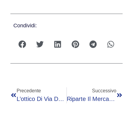
Condividi:
Precedente
Successivo
L’ottico Di Via Del Babuino Che Ricevette La Visita Di Francesco: “E’ Come Perdere Un Secondo Padre”
Riparte Il Mercato Agricolo Di Campagna Amica