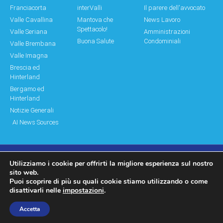
Franciacorta
interValli
Il parere dell'avvocato
Valle Cavallina
Mantova che
News Lavoro
Spettacolo!
Valle Seriana
Amministrazioni
Buona Salute
Condominiali
Valle Brembana
Valle Imagna
Brescia ed
Hinterland
Bergamo ed
Hinterland
Notizie Generali
AI News Sources
Utilizziamo i cookie per offrirti la migliore esperienza sul nostro
© Copyright 2011 – 2026 Montagne & Paesi
sito web.
Puoi scoprire di più su quali cookie stiamo utilizzando o come
Log In|Log Out
Privacy Policy
disattivarli nelle
impostazioni
.
made by moonbat
Accetta
WP2Social Auto Publish
Powered By :
XYZScripts.com