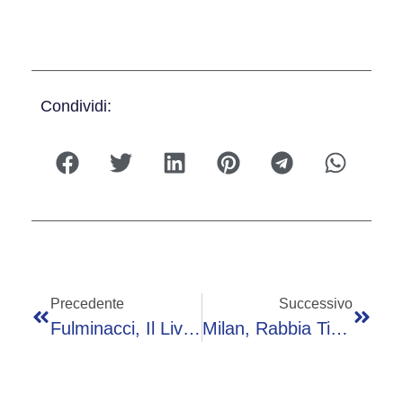
Condividi:
Precedente
Successivo
Fulminacci, Il Live A Sorpresa A Roma Per I Fans? No Per Una Birra
Milan, Rabbia Tifosi A San Siro: Fischi E Curva Lascia Lo Stadio