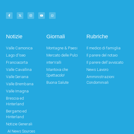
Notizie
Giornali
Rubriche
Valle Camonica
Montagne & Paesi
Il medico di famiglia
Lago d'Iseo
Mercato delle Pulci
Il parere del notaio
Franciacorta
interValli
Il parere dell'avvocato
Valle Cavallina
Mantova che
News Lavoro
Spettacolo!
Valle Seriana
Amministrazioni
Buona Salute
Condominiali
Valle Brembana
Valle Imagna
Brescia ed
Hinterland
Bergamo ed
Hinterland
Notizie Generali
AI News Sources