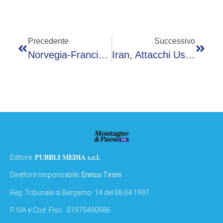
Precedente
Successivo
Norvegia-Francia, Maignan Para Rigore A Strand Larsen E ‘salva’ I Bleus: Cos’è Successo Ai Mondiali
Iran, Attacchi Usa A Hormuz: Risposta Di Trump Ai Droni Di Teheran
PUBBLI MEDIA s.r.l.
Editore:
Direttore responsabile:
Enrico Tironi
Reg: Tribunale di Bergamo: 14 del 08.04.1997
P. IVA e Cod. Fisc.: 01975490986