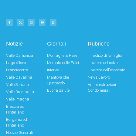
Notizie
Giornali
Rubriche
Valle Camonica
Montagne & Paesi
Il medico di famiglia
Lago d'Iseo
Mercato delle Pulci
Il parere del notaio
Franciacorta
interValli
Il parere dell'avvocato
Valle Cavallina
Mantova che
News Lavoro
Spettacolo!
Valle Seriana
Amministrazioni
Buona Salute
Condominiali
Valle Brembana
Valle Imagna
Brescia ed
Hinterland
Bergamo ed
Hinterland
Notizie Generali