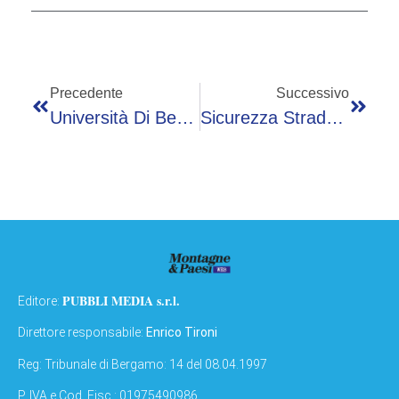
Precedente
Successivo
Università Di Bergamo Protagonista A Katowice: Forum BAUHAUS4EU Per Ecosistemi Territoriali Europei
Sicurezza Stradale: Sulle Coste Di Sant’Eusebio Divieto Di Fermata Dal 1° Luglio
PUBBLI MEDIA s.r.l.
Editore:
Direttore responsabile:
Enrico Tironi
Reg: Tribunale di Bergamo: 14 del 08.04.1997
P. IVA e Cod. Fisc.: 01975490986