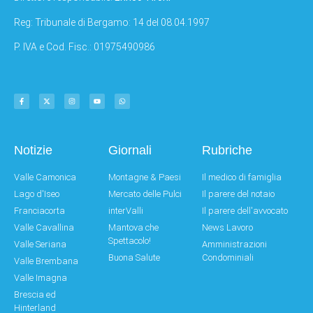
Reg: Tribunale di Bergamo: 14 del 08.04.1997
P. IVA e Cod. Fisc.: 01975490986
Notizie
Giornali
Rubriche
Valle Camonica
Montagne & Paesi
Il medico di famiglia
Lago d'Iseo
Mercato delle Pulci
Il parere del notaio
Franciacorta
interValli
Il parere dell'avvocato
Valle Cavallina
Mantova che
News Lavoro
Spettacolo!
Valle Seriana
Amministrazioni
Buona Salute
Condominiali
Valle Brembana
Valle Imagna
Brescia ed
Hinterland