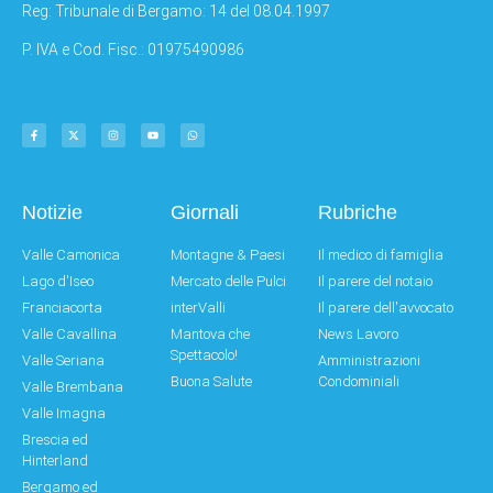
Reg: Tribunale di Bergamo: 14 del 08.04.1997
P. IVA e Cod. Fisc.: 01975490986
Notizie
Giornali
Rubriche
Valle Camonica
Montagne & Paesi
Il medico di famiglia
Lago d'Iseo
Mercato delle Pulci
Il parere del notaio
Franciacorta
interValli
Il parere dell'avvocato
Valle Cavallina
Mantova che
News Lavoro
Spettacolo!
Valle Seriana
Amministrazioni
Buona Salute
Condominiali
Valle Brembana
Valle Imagna
Brescia ed
Hinterland
Bergamo ed