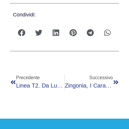
Condividi:
Precedente
Successivo
Linea T2. Da Lunedì 5 Maggio Al Via Il Cantiere Per Lo Spostamento Dei Sottoservizi In Via Corridoni
Zingonia, I Carabinieri Incontrano Gli Studenti Del CPIA Di Verdellino Per Parlare Di Legalità E Sicurezza