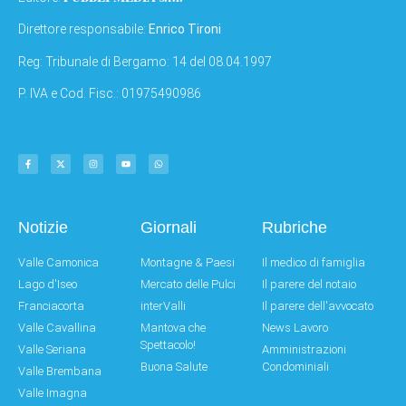
Direttore responsabile:
Enrico Tironi
Reg: Tribunale di Bergamo: 14 del 08.04.1997
P. IVA e Cod. Fisc.: 01975490986
Notizie
Giornali
Rubriche
Valle Camonica
Montagne & Paesi
Il medico di famiglia
Lago d'Iseo
Mercato delle Pulci
Il parere del notaio
Franciacorta
interValli
Il parere dell'avvocato
Valle Cavallina
Mantova che
News Lavoro
Spettacolo!
Valle Seriana
Amministrazioni
Buona Salute
Condominiali
Valle Brembana
Valle Imagna