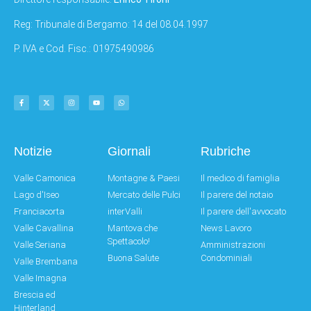
Reg: Tribunale di Bergamo: 14 del 08.04.1997
P. IVA e Cod. Fisc.: 01975490986
Notizie
Giornali
Rubriche
Valle Camonica
Montagne & Paesi
Il medico di famiglia
Lago d'Iseo
Mercato delle Pulci
Il parere del notaio
Franciacorta
interValli
Il parere dell'avvocato
Valle Cavallina
Mantova che
News Lavoro
Spettacolo!
Valle Seriana
Amministrazioni
Buona Salute
Condominiali
Valle Brembana
Valle Imagna
Brescia ed
Hinterland