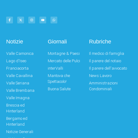
Notizie
Giornali
Rubriche
Valle Camonica
Montagne & Paesi
Il medico di famiglia
Lago d'Iseo
Mercato delle Pulci
Il parere del notaio
Franciacorta
interValli
Il parere dell'avvocato
Valle Cavallina
Mantova che
News Lavoro
Spettacolo!
Valle Seriana
Amministrazioni
Buona Salute
Condominiali
Valle Brembana
Valle Imagna
Brescia ed
Hinterland
Bergamo ed
Hinterland
Notizie Generali