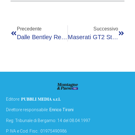
Precedente
Successivo
Dalle Bentley Reali Alla Range Rover Di Carlo III
Maserati GT2 Stradale Fuoriserie 914
PUBBLI MEDIA s.r.l.
Editore:
Direttore responsabile:
Enrico Tironi
Reg: Tribunale di Bergamo: 14 del 08.04.1997
P. IVA e Cod. Fisc.: 01975490986