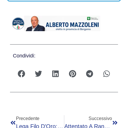
Condividi:
Precedente
Successivo
Lega Filo D’Oro: “Nel 2025 Record Di Persone Assistite E Servizi Erogati”
Attentato A Ranucci, Il Giornalista: “Non Rinnego L’amicizia Con Lavitola, In Parlamento Tanti Massoni”