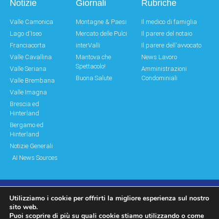
Notizie
Giornali
Rubriche
Valle Camonica
Montagne & Paesi
Il medico di famiglia
Lago d'Iseo
Mercato delle Pulci
Il parere del notaio
Franciacorta
interValli
Il parere dell'avvocato
Valle Cavallina
Mantova che
News Lavoro
Spettacolo!
Valle Seriana
Amministrazioni
Buona Salute
Condominiali
Valle Brembana
Valle Imagna
Brescia ed
Hinterland
Bergamo ed
Hinterland
Notizie Generali
AI News Sources
Utilizziamo i cookie per offrirti la migliore esperienza sul nostro
© Copyright 2011 – 2026 Montagne & Paesi
sito web.
Puoi scoprire di più su quali cookie stiamo utilizzando o come
Log In|Log Out
Privacy Policy