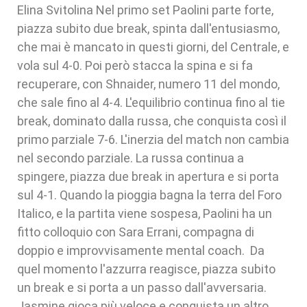
Elina Svitolina Nel primo set Paolini parte forte,
piazza subito due break, spinta dall'entusiasmo,
che mai è mancato in questi giorni, del Centrale, e
vola sul 4-0. Poi però stacca la spina e si fa
recuperare, con Shnaider, numero 11 del mondo,
che sale fino al 4-4. L'equilibrio continua fino al tie
break, dominato dalla russa, che conquista così il
primo parziale 7-6. L'inerzia del match non cambia
nel secondo parziale. La russa continua a
spingere, piazza due break in apertura e si porta
sul 4-1. Quando la pioggia bagna la terra del Foro
Italico, e la partita viene sospesa, Paolini ha un
fitto colloquio con Sara Errani, compagna di
doppio e improvvisamente mental coach. Da
quel momento l'azzurra reagisce, piazza subito
un break e si porta a un passo dall'avversaria.
Jasmine gioca più veloce e conquista un altro