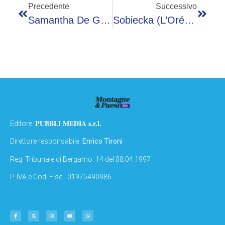
Precedente
Successivo
Samantha De Grenet Tradita Dall’ex Fidanzato: “Ecco Come Mi Sono Vendicata”
Sobiecka (L’Oréal Italia): “Per Nove Anni Valutati Aaa Con Certificazione Cdp”
PUBBLI MEDIA s.r.l.
Editore:
Direttore responsabile:
Enrico Tironi
Reg: Tribunale di Bergamo: 14 del 08.04.1997
P. IVA e Cod. Fisc.: 01975490986