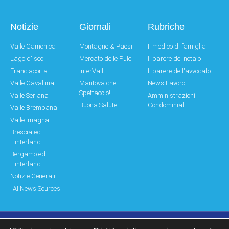
Notizie
Giornali
Rubriche
Valle Camonica
Montagne & Paesi
Il medico di famiglia
Lago d'Iseo
Mercato delle Pulci
Il parere del notaio
Franciacorta
interValli
Il parere dell'avvocato
Valle Cavallina
Mantova che
News Lavoro
Spettacolo!
Valle Seriana
Amministrazioni
Buona Salute
Condominiali
Valle Brembana
Valle Imagna
Brescia ed
Hinterland
Bergamo ed
Hinterland
Notizie Generali
AI News Sources