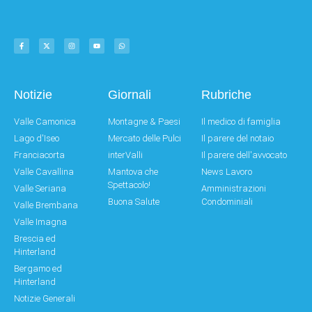
Notizie
Giornali
Rubriche
Valle Camonica
Montagne & Paesi
Il medico di famiglia
Lago d'Iseo
Mercato delle Pulci
Il parere del notaio
Franciacorta
interValli
Il parere dell'avvocato
Valle Cavallina
Mantova che
News Lavoro
Spettacolo!
Valle Seriana
Amministrazioni
Buona Salute
Condominiali
Valle Brembana
Valle Imagna
Brescia ed
Hinterland
Bergamo ed
Hinterland
Notizie Generali