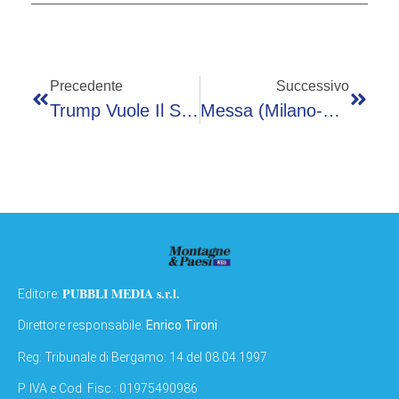
Precedente
Successivo
Trump Vuole Il Suo Volto Stampato Sulla Banconota Da 250 Dollari
Messa (Milano-Bicocca) A Mad For Science 2026: “Progetti Solidi E Ragazzi Preparati”
PUBBLI MEDIA s.r.l.
Editore:
Direttore responsabile:
Enrico Tironi
Reg: Tribunale di Bergamo: 14 del 08.04.1997
P. IVA e Cod. Fisc.: 01975490986