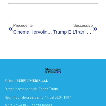
Precedente
Successivo
Cinema, Iervolino Presenta Un’offerta Vincolante Per L’acquisizione Del 100% Degli Asset Di Sipario Movies
Trump E L’Iran ‘americano’, Il Presidente Pubblica La Mappa A Stelle E Strisce
PUBBLI MEDIA s.r.l.
Editore:
Direttore responsabile:
Enrico Tironi
Reg: Tribunale di Bergamo: 14 del 08.04.1997
P. IVA e Cod. Fisc.: 01975490986