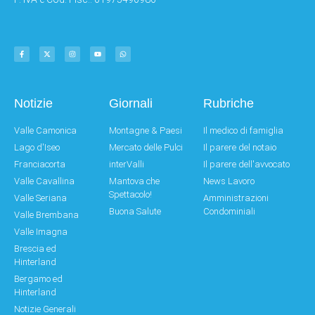
Notizie
Giornali
Rubriche
Valle Camonica
Montagne & Paesi
Il medico di famiglia
Lago d'Iseo
Mercato delle Pulci
Il parere del notaio
Franciacorta
interValli
Il parere dell'avvocato
Valle Cavallina
Mantova che
News Lavoro
Spettacolo!
Valle Seriana
Amministrazioni
Buona Salute
Condominiali
Valle Brembana
Valle Imagna
Brescia ed
Hinterland
Bergamo ed
Hinterland
Notizie Generali