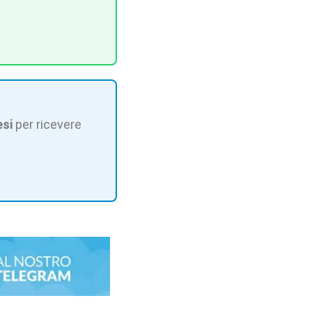
esi
per ricevere