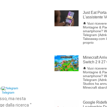
Just Eat Porta 
L’assistente 
🔔 Vuoi ricevere 
Montagne & Pae
smartphone? W
Telegram (Adnkr
Takeaway.com lan
proprio
Minecraft Arr
Switch 2 Il 27
🔔 Vuoi ricevere 
Montagne & Pae
smartphone? W
Telegram (Adnk
Studios ha annu
Minecraft sbarc
p
|
Telegram
usso, ma resta
Google Ridefi
e dalla ricerca “
Leadership Del