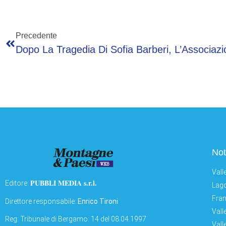
Precedente
Not
Vall
PUBBLI MEDIA s.r.l.
Editore:
Lago
Fran
Direttore responsabile:
Enrico Tironi
Vall
Reg: Tribunale di Bergamo: 14 del 08.04.1997
Vall