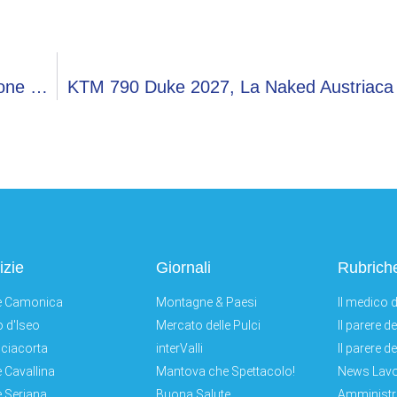
Dopo La Tragedia Di Sofia Barberi, L’Associazione Borgogni Querela L’autore Del Video
KTM 790 Duke 2027, La Naked Austriaca 
izie
Giornali
Rubrich
e Camonica
Montagne & Paesi
Il medico d
 d'Iseo
Mercato delle Pulci
Il parere d
ciacorta
interValli
Il parere d
e Cavallina
Mantova che Spettacolo!
News Lav
e Seriana
Buona Salute
Amministr