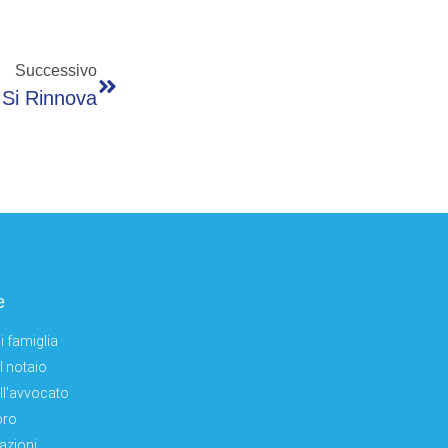
Successivo
Si Rinnova
e
i famiglia
el notaio
ell'avvocato
oro
azioni