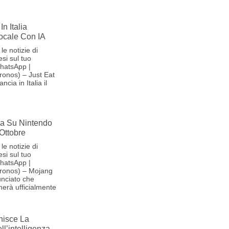
In Italia
Vocale Con IA
le notizie di
si sul tuo
hatsApp |
onos) – Just Eat
cia in Italia il
iva Su Nintendo
 Ottobre
le notizie di
si sul tuo
hatsApp |
ronos) – Mojang
nciato che
herà ufficialmente
nisce La
l’intelligenza