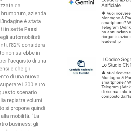
izzata da
Artificiale
da brumbrum, azienda
🔔 Vuoi ricevere 
Montagne & Pae
 L’indagine è stata
smartphone? W
Telegram (Adnk
ti in sette Paesi
ha annunciato 
degli automobilisti
riorganizzazione
leadership
nti, l’82% considera
uto non sarebbe in
Il Codice Seg
per l’acquisto di una
Lo Studio CN
ensile che gli
🔔 Vuoi ricevere 
ento di una nuova
Montagne & Pae
smartphone? W
 superare i 300 euro
Telegram (Adnk
 questo scenario
di ricerca italo-
composto dall'Ist
lia registra volumi
ato si propone quindi
lla mobilità. “La
tro business: gli