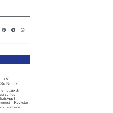
to VI,
Su Netflix
le notizie di
si sul tuo
hatsApp |
ronos) – Rockstar
o una strada