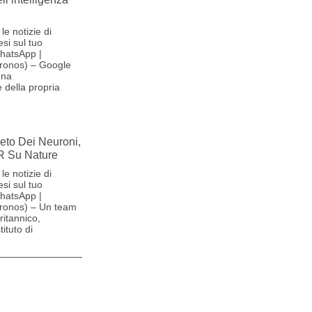
le notizie di
si sul tuo
hatsApp |
ronos) – Google
una
 della propria
reto Dei Neuroni,
R Su Nature
le notizie di
si sul tuo
hatsApp |
ronos) – Un team
britannico,
ituto di