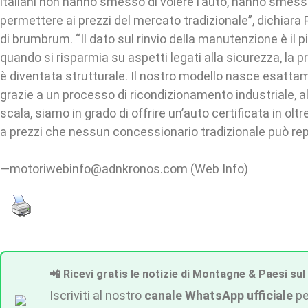
italiani non hanno smesso di volere l’auto, hanno smess
permettere ai prezzi del mercato tradizionale”, dichiara 
di brumbrum. “Il dato sul rinvio della manutenzione è il 
quando si risparmia su aspetti legati alla sicurezza, la
è diventata strutturale. Il nostro modello nasce esatta
grazie a un processo di ricondizionamento industriale, al
scala, siamo in grado di offrire un’auto certificata in oltr
a prezzi che nessun concessionario tradizionale può repl
—motoriwebinfo@adnkronos.com (Web Info)
📲 Ricevi gratis le notizie di Montagne & Paesi sul
Iscriviti al nostro
canale WhatsApp ufficiale
pe