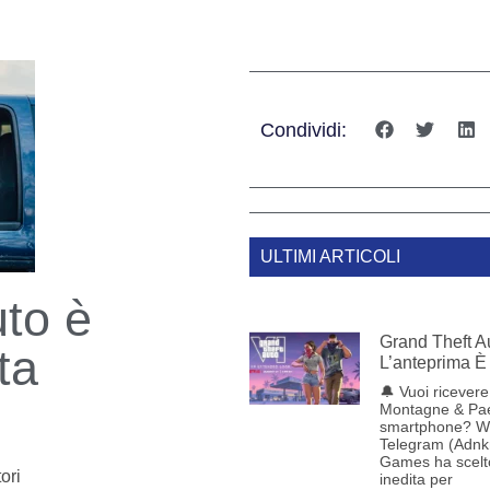
Condividi:
ULTIMI ARTICOLI
uto è
Grand Theft Au
ta
L’anteprima È 
🔔 Vuoi ricevere 
Montagne & Pae
smartphone? W
Telegram (Adnk
Games ha scelt
ori
inedita per