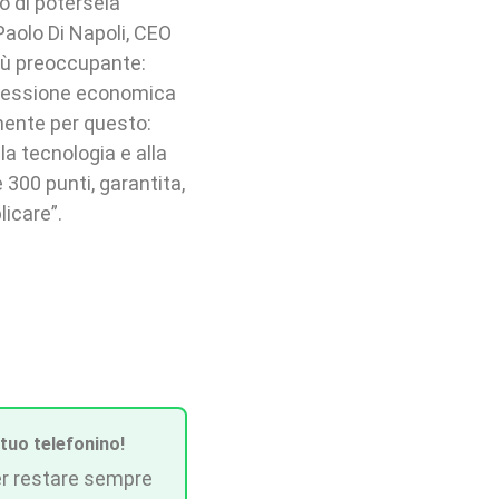
o di potersela
Paolo Di Napoli, CEO
più preoccupante:
 pressione economica
mente per questo:
la tecnologia e alla
e 300 punti, garantita,
icare”.
 tuo telefonino!
r restare sempre