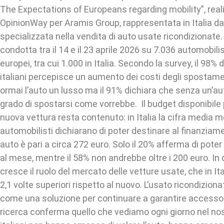
The Expectations of Europeans regarding mobility”, real
OpinionWay per Aramis Group, rappresentata in Italia 
specializzata nella vendita di auto usate ricondizionate.
condotta tra il 14 e il 23 aprile 2026 su 7.036 automobilis
europei, tra cui 1.000 in Italia. Secondo la survey, il 98% 
italiani percepisce un aumento dei costi degli spostame
ormai l’auto un lusso ma il 91% dichiara che senza un’a
grado di spostarsi come vorrebbe. Il budget disponibile 
nuova vettura resta contenuto: in Italia la cifra media m
automobilisti dichiarano di poter destinare al finanziam
auto è pari a circa 272 euro. Solo il 20% afferma di poter
al mese, mentre il 58% non andrebbe oltre i 200 euro. In
cresce il ruolo del mercato delle vetture usate, che in Ita
2,1 volte superiori rispetto al nuovo. L’usato ricondizion
come una soluzione per continuare a garantire accesso a
ricerca conferma quello che vediamo ogni giorno nel nos