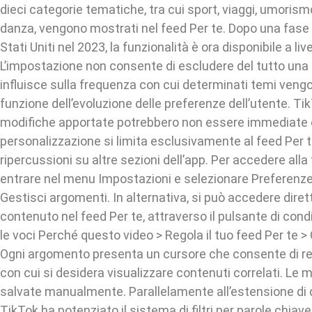
dieci categorie tematiche, tra cui sport, viaggi, umorismo
danza, vengono mostrati nel feed Per te. Dopo una fase p
Stati Uniti nel 2023, la funzionalità è ora disponibile a liv
L’impostazione non consente di escludere del tutto una
influisce sulla frequenza con cui determinati temi vengo
funzione dell’evoluzione delle preferenze dell’utente. Ti
modifiche apportate potrebbero non essere immediate e 
personalizzazione si limita esclusivamente al feed Per 
ripercussioni su altre sezioni dell’app. Per accedere alla
entrare nel menu Impostazioni e selezionare Preferenze
Gestisci argomenti. In alternativa, si può accedere dir
contenuto nel feed Per te, attraverso il pulsante di cond
le voci Perché questo video > Regola il tuo feed Per te >
Ogni argomento presenta un cursore che consente di re
con cui si desidera visualizzare contenuti correlati. Le
salvate manualmente. Parallelamente all’estensione di 
TikTok ha potenziato il sistema di filtri per parole chiav