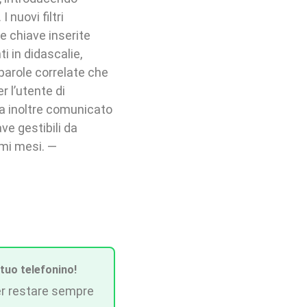
I nuovi filtri
le chiave inserite
i in didascalie,
parole correlate che
 l’utente di
ha inoltre comunicato
ve gestibili da
imi mesi. —
 tuo telefonino!
r restare sempre