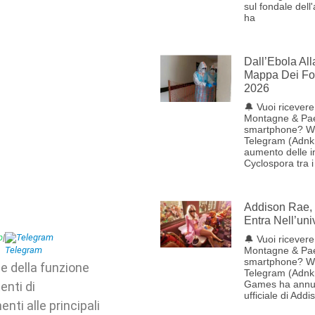
sul fondale dell
ha
Dall’Ebola Al
Mappa Dei Foc
2026
🔔 Vuoi ricevere 
Montagne & Pae
smartphone? W
Telegram (Adnk
aumento delle i
Cyclospora tra i
Addison Rae, 
Entra Nell’uni
p
|
Telegram
🔔 Vuoi ricevere 
Montagne & Pae
smartphone? W
e della funzione
Telegram (Adnk
Games ha annun
enti di
ufficiale di Addi
nti alle principali