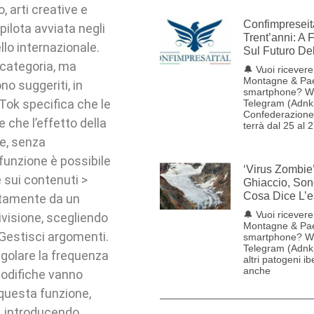
, arti creative e
Confimpreseit
ilota avviata negli
Trent’anni: A 
ello internazionale.
Sul Futuro De
 categoria, ma
🔔 Vuoi ricevere 
Montagne & Pae
no suggeriti, in
smartphone? W
kTok specifica che le
Telegram (Adnk
Confederazione 
che l’effetto della
terrà dal 25 al 
te, senza
 funzione è possibile
‘Virus Zombie
 sui contenuti >
Ghiaccio, Son
Cosa Dice L’e
ettamente da un
🔔 Vuoi ricevere 
ivisione, scegliendo
Montagne & Pae
 Gestisci argomenti.
smartphone? W
Telegram (Adnkr
golare la frequenza
altri patogeni ib
anche
 modifiche vanno
questa funzione,
e, introducendo