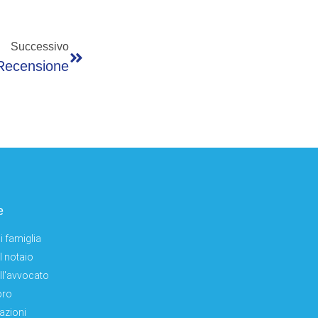
Successivo
Recensione
e
i famiglia
el notaio
ell'avvocato
oro
azioni