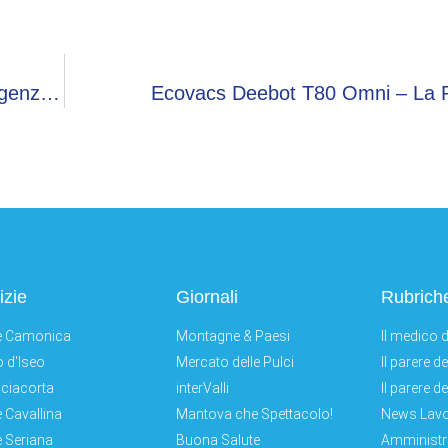
Fortnite, Arrivano I Personaggi Basati Su Intelligenza Artificiale
Ecovacs Deebot T80 Omni – La 
izie
Giornali
Rubrich
e Camonica
Montagne & Paesi
Il medico d
 d'Iseo
Mercato delle Pulci
Il parere d
ciacorta
interValli
Il parere d
e Cavallina
Mantova che Spettacolo!
News Lav
e Seriana
Buona Salute
Amministr