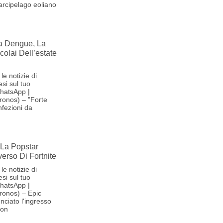
'arcipelago eoliano
la Dengue, La
olai Dell’estate
le notizie di
si sul tuo
hatsApp |
ronos) – "Forte
nfezioni da
La Popstar
verso Di Fortnite
le notizie di
si sul tuo
hatsApp |
ronos) – Epic
ciato l'ingresso
son