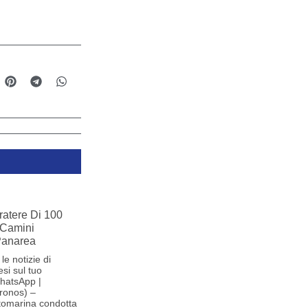
ratere Di 100
 Camini
 Panarea
le notizie di
si sul tuo
hatsApp |
ronos) –
tomarina condotta