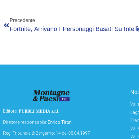
Precedente
Not
Vall
PUBBLI MEDIA s.r.l.
Editore:
Lago
Fran
Direttore responsabile:
Enrico Tironi
Vall
Reg: Tribunale di Bergamo: 14 del 08.04.1997
Vall