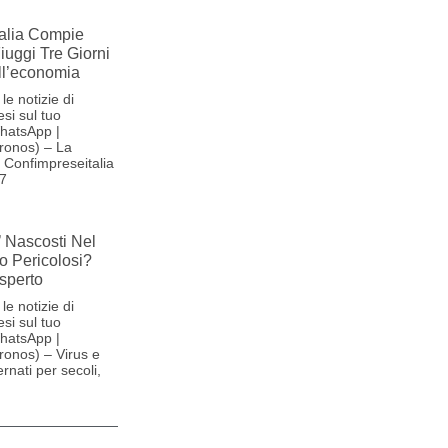
alia Compie
Fiuggi Tre Giorni
ll’economia
le notizie di
si sul tuo
hatsApp |
ronos) – La
Confimpreseitalia
27
’ Nascosti Nel
o Pericolosi?
sperto
le notizie di
si sul tuo
hatsApp |
onos) – Virus e
ernati per secoli,