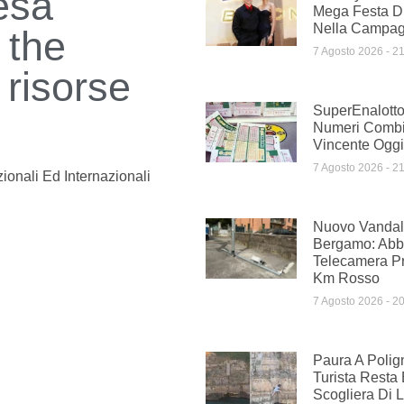
tesa
Mega Festa D
Nella Campag
 the
7 Agosto 2026
21
 risorse
SuperEnalotto
Numeri Comb
Vincente Oggi
7 Agosto 2026
21
ionali Ed Internazionali
Nuovo Vandal
Bergamo: Abba
Telecamera Pr
Km Rosso
7 Agosto 2026
20
Paura A Polig
Turista Resta 
Scogliera Di 