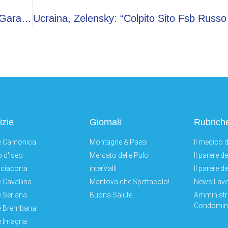
No A Vino E Carne Rossa, Il Doppio Divieto Di Garattini A Tavola
izie
Giornali
Rubrich
e Camonica
Montagne & Paesi
Il medico d
 d'Iseo
Mercato delle Pulci
Il parere d
ciacorta
interValli
Il parere d
e Cavallina
Mantova che Spettacolo!
News Lav
e Seriana
Buona Salute
Amministr
Condomini
e Brembana
e Imagna