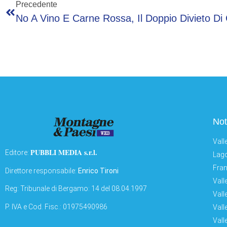
Precedente
Not
Vall
PUBBLI MEDIA s.r.l.
Editore:
Lago
Fran
Direttore responsabile:
Enrico Tironi
Vall
Reg: Tribunale di Bergamo: 14 del 08.04.1997
Vall
P. IVA e Cod. Fisc.: 01975490986
Vall
Vall