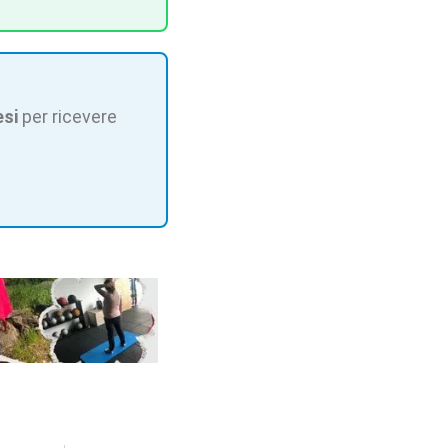
esi
per ricevere