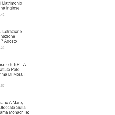
i Matrimonio
na Inglese
:42
, Estrazione
inazione
 7 Agosto
:21
ismo E-BRT A
ttuto Palo
ima Di Morali
:57
nano A Mare,
Bloccata Sulla
Lama Monachile: