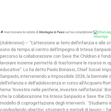
🔔 Vuoi ricevere le notizie di
Montagne & Paesi
sul tuo smartphone?
WhatsAp
(Adnkronos) – “L’attenzione ai temi dell’infanzia e alle sit
sono da tempo al centro dell’impegno di Intesa Sanpaol
percorso la collaborazione con Save the Children è fon
lavorare insieme permette di trasformare le risorse in o
educative”. Lo ha detto Paolo Bonassi, Chief Social Impa
Sanpaolo, intervenendo a Impossibile 2026, la biennale de
dell’infanzia e dell’adolescenza in corso all’Acquario R
tema 'Investire nelle periferie, investire nell’infanzia'. 
che la collaborazione tra Intesa Sanpaolo e Save the Chi
modello di coprogettazione degli interventi. 'Studiamo in
condividendo obiettivi, strumenti e metodi di lavoro – 