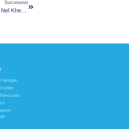
Successivo
Ucraina, Zelensky: “Colpito Sito Fsb Russo Nel Kherson, Centinaia Tra Morti E Feriti”
e
i famiglia
el notaio
ell'avvocato
oro
azioni
ali