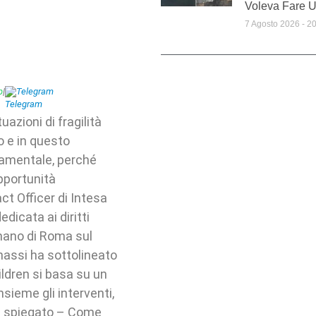
Voleva Fare 
7 Agosto 2026
20
p
|
Telegram
uazioni di fragilità
o e in questo
damentale, perché
pportunità
ct Officer di Intesa
dicata ai diritti
omano di Roma sul
Bonassi ha sottolineato
ldren si basa su un
sieme gli interventi,
ha spiegato – Come