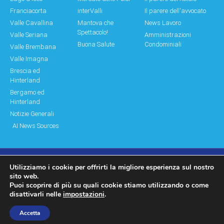
Franciacorta
interValli
Il parere dell'avvocato
Valle Cavallina
Mantova che
News Lavoro
Spettacolo!
Valle Seriana
Amministrazioni
Buona Salute
Condominiali
Valle Brembana
Valle Imagna
Brescia ed
Hinterland
Bergamo ed
Hinterland
Notizie Generali
AI News Sources
Utilizziamo i cookie per offrirti la migliore esperienza sul nostro
© Copyright 2011 – 2026 Montagne & Paesi
sito web.
Puoi scoprire di più su quali cookie stiamo utilizzando o come
Log In|Log Out
Privacy Policy
disattivarli nelle
impostazioni
.
made by moonbat
Accetta