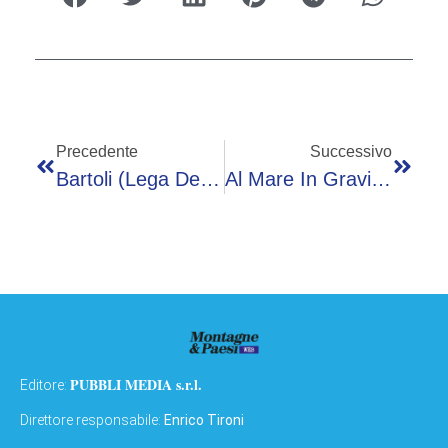
Precedente
Successivo
Bartoli (Lega Del Filo D’Oro): “Nel 2025 Assistite Oltre 1400 Persone”
Al Mare In Gravidanza? Esperti: “Non È Da Evitare, L’importante È Sapere Cosa Fare”.
PUBBLI MEDIA s.r.l.
Editore:
Direttore responsabile:
Enrico Tironi