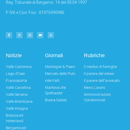
Reg: Tribunale di Bergamo: 14 del 08.04.1997
P. IVA e Cod. Fisc.: 01975490986
Notizie
Giornali
Rubriche
Valle Camonica
Montagne & Paesi
Il medico di famiglia
Lago d'Iseo
Mercato delle Pulci
Il parere del notaio
Franciacorta
interValli
Il parere dell'avvocato
Valle Cavallina
Mantova che
News Lavoro
Spettacolo!
Valle Seriana
Amministrazioni
Buona Salute
Condominiali
Valle Brembana
Valle Imagna
Brescia ed
Hinterland
Bergamo ed